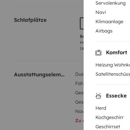
Servolenkung
Navi
Schlafplätze
Klimaanlage
Airbags
Schlafplatz 1
Hubbett
140x195 cm
Komfort
Heizung Wohnk
Ausstattungselemente
Dusche innen
Satellitenschüs
Fahrradträger
Geschirrset
Essecke
Geschwindigkeitsregelun
Herd
Navi
Kochgeschirr
Zu allen Ausstattungs
Geschirrset