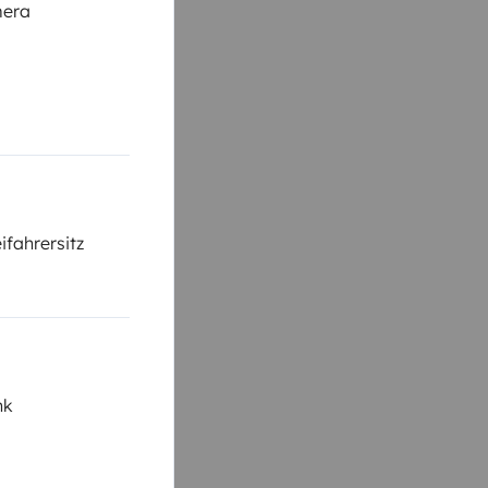
mera
ifahrersitz
nk