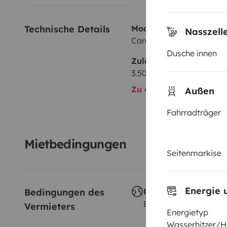
Technische Details
Modell:
Nasszell
Carado T328
Dusche innen
Zulässiges Gesamtgewi
3.500 kg
Zu allen technischen De
Außen
Fahrradträger
Mietbedingungen
Seitenmarkise
Energie 
Bedingungen des 
Reisen im Ausland
Erlaubt
Vermieters
Energietyp
Wasserhitzer/H