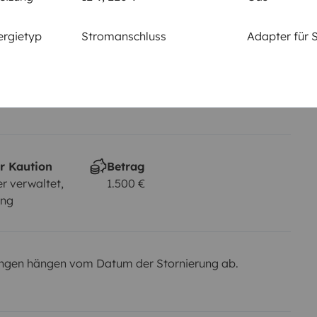
Rauchen erlaubt
Nicht erlaubt
ergietyp
Stromanschluss
Adapter für 
em km
r Kaution
Betrag
r verwaltet,
1.500 €
ung
ngen hängen vom Datum der Stornierung ab.