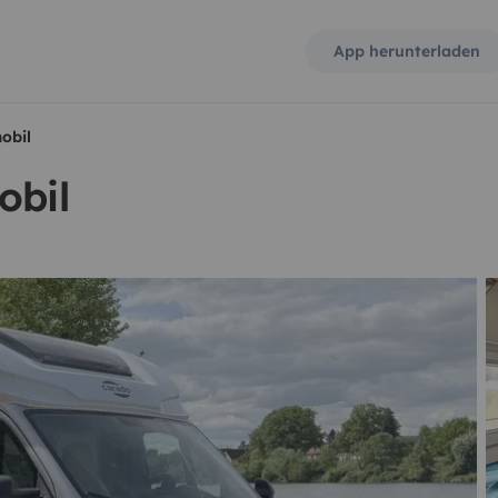
App herunterladen
obil
obil