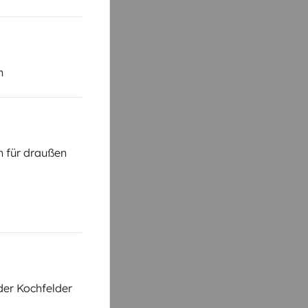
n
 für draußen
der Kochfelder