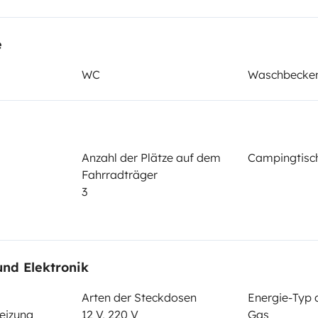
Datum der Erstzulassung:
e
2025
WC
Waschbecke
cht:
Höhe
2,9 m
tails
Anzahl der Plätze auf dem
Campingtisch
Fahrradträger
3
und Elektronik
Führerschein (Vorder- und
Rückseite)
Arten der Steckdosen
Energie-Typ 
B-Klasse
eizung
12 V, 220 V
Gas