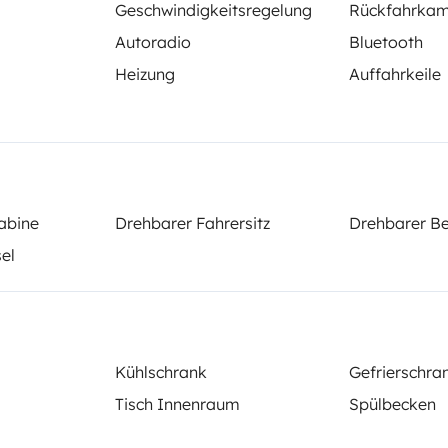
Geschwindigkeitsregelung
Rückfahrka
Autoradio
Bluetooth
Heizung
Auffahrkeile
Schlafplatz 2
Schlafplatz 3
Getrennte Betten
Getrennte Betten
80x200 cm
80x192 cm
abine
Drehbarer Fahrersitz
Drehbarer Be
WC
sel
Kühlschrank
Servolenkung
g
Rückfahrkamera
Kühlschrank
Gefrierschra
Tisch Innenraum
Spülbecken
elementen