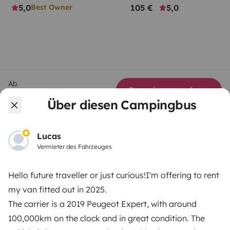
5,0
105 €
5,0
Best Owner
Ab
Reservierungsanfrage
85 €
/Tag
Über diesen Campingbus
Lucas
Vermieter des Fahrzeuges
Yescapa ist eine Plattform, die das Mieten von
Hello future traveller or just curious!I'm offering to rent
Wohnmobilen und Campern zwischen Privatpersonen
einfach und sicher macht. Wir agieren als Vermittler
my van fitted out in 2025.
und bieten eine schlüsselfertige Lösung für Menschen,
The carrier is a 2019 Peugeot Expert, with around
die Wohnmobile von privat mieten möchten.
100,000km on the clock and in great condition. The