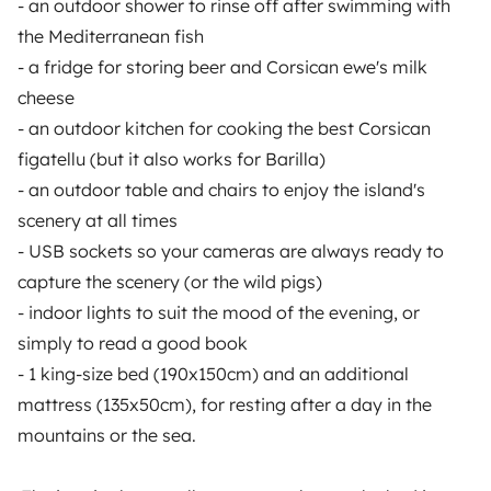
- an outdoor shower to rinse off after swimming with
VERMIETER
the Mediterranean fish
- a fridge for storing beer and Corsican ewe's milk
Wohnmobil vermieten
cheese
Mietvertrag
- an outdoor kitchen for cooking the best Corsican
figatellu (but it also works for Barilla)
Mietversicherung
- an outdoor table and chairs to enjoy the island's
Mietpannenhilfe
scenery at all times
- USB sockets so your cameras are always ready to
Hilfe für Vermieter
capture the scenery (or the wild pigs)
- indoor lights to suit the mood of the evening, or
simply to read a good book
- 1 king-size bed (190x150cm) and an additional
Sichere Zahlungsweisen
Ratenzahlung
mattress (135x50cm), for resting after a day in the
mountains or the sea.
Herunterladen im
Verfügbar auf
App Store
Google Play