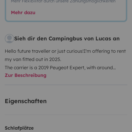
Mehr Flexibilität durch unsere Zahlungsmöglichkeiten
Mehr dazu
Sieh dir den Campingbus von Lucas an
Hello future traveller or just curious!I'm offering to rent
my van fitted out in 2025.
The carrier is a 2019 Peugeot Expert, with around
Zur Beschreibung
100,000km on the clock and in great condition. The
vehicle is low (to pass under the 1.90m bars) and not
very wide, which greatly simplifies driving on the
Eigenschaften
sometimes narrow and winding roads of Corsica. The
vehicle is long but the driving aids allow stress-free
manoeuvres (front and rear obstacle radar, reversing
camera). The ideal size for driving serenely and
Schlafplätze