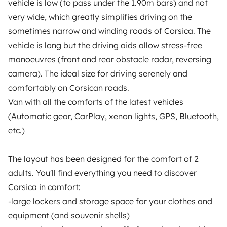
vehicle is low (to pass under the 1.90m bars) and not
Note 4.55/5 von 208 Kundenbewertungen auf Trusted
very wide, which greatly simplifies driving on the
Shops
sometimes narrow and winding roads of Corsica. The
vehicle is long but the driving aids allow stress-free
Instagram
X
Pinterest
Facebook
manoeuvres (front and rear obstacle radar, reversing
camera). The ideal size for driving serenely and
comfortably on Corsican roads.
WOHNMOBIL MIETEN
Van with all the comforts of the latest vehicles
(Automatic gear, CarPlay, xenon lights, GPS, Bluetooth,
Wie funktionierts?
etc.)
Wohnmobil mieten
The layout has been designed for the comfort of 2
Deine ersten Schritte mit dem Wohnmobil
adults. You'll find everything you need to discover
Die Bewertungen unserer User
Corsica in comfort:
Hilfe für Mieter
-large lockers and storage space for your clothes and
equipment (and souvenir shells)