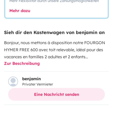
Mehr Flexibilität durch unsere Zahlungsmöglichkeiten
Mehr dazu
Sieh dir den Kastenwagen von benjamin an
Bonjour, nous mettons à disposition notre FOURGON
HYMER FREE 600 avec toit relevable, idéal pour des
vacances en familles 2 adultes et 2 enfants
Zur Beschreibung
(idéalement 12 ans max).
Fourgon de 6m entièrement équipé comprenant deux
espaces nuits dont un sur le toit relevable accessible de
benjamin
Privater Vermieter
l’intérieur. Un espace salle douche et toilettes. Un
espace cuisine équipé avec cuisson gaz et le nécessaire
Eine Nachricht senden
de cuisine.
Equipé de nombreux rangement et d’une soute arrière