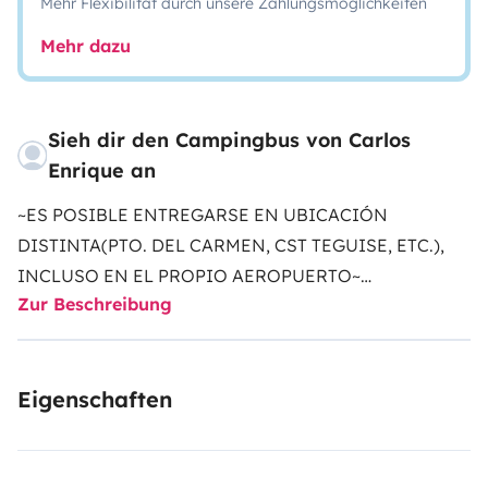
Mehr Flexibilität durch unsere Zahlungsmöglichkeiten
Mehr dazu
Sieh dir den Campingbus von Carlos
Enrique an
~ES POSIBLE ENTREGARSE EN UBICACIÓN
DISTINTA(PTO. DEL CARMEN, CST TEGUISE, ETC.),
INCLUSO EN EL PROPIO AEROPUERTO~
Zur Beschreibung
Vive Lanzarote al ritmo de una Volkswagen T3
Olvídate del reloj, siente la
brisa del Atlántico
y
despiértate con vistas a playas infinitas. Con
Eigenschaften
esta
icónica
furgoneta
, la carretera se convierte en tu
hogar y cada parada, en un nuevo paraíso.
Totalmente equipada para tu