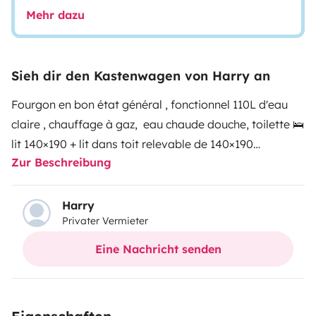
Mehr dazu
Sieh dir den Kastenwagen von Harry an
Fourgon en bon état général , fonctionnel 110L d'eau
claire , chauffage à gaz, eau chaude douche, toilette 🛌
lit 140×190 + lit dans toit relevable de 140×190
Zur Beschreibung
Frigo et congélateur
Harry
Privater Vermieter
Eine Nachricht senden