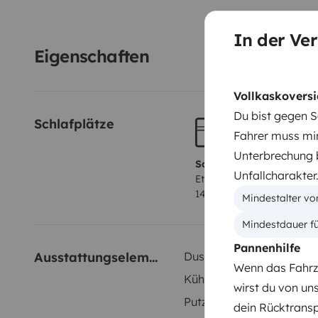
In der Ver
Eigenschaften
Vollkaskoversi
Du bist gegen S
Schlafplätze
Fahrer muss min
Unterbrechung b
Schlafplatz 1
Unfallcharakter
Etagenbett
140x190 cm
Mindestalter vo
Mindestdauer fü
Pannenhilfe
Ausstattungselemente
Dusche innen
Wenn das Fahrze
Kühlschrank
wirst du von un
Putzgeräte
dein Rücktransp