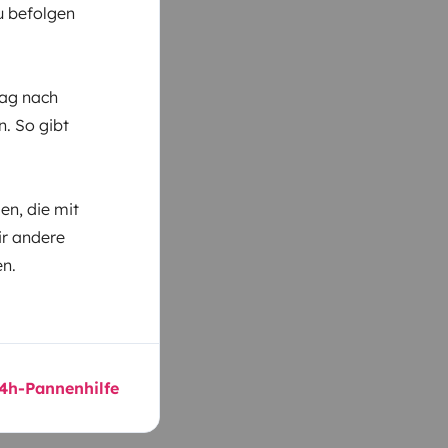
du befolgen
Tag nach
n. So gibt
n, die mit
ir andere
en.
24h-Pannenhilfe