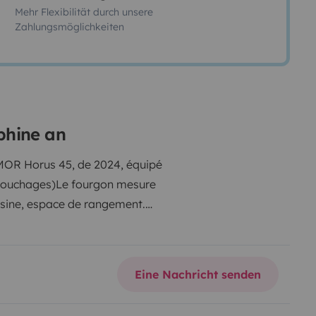
Mehr Flexibilität durch unsere
Zahlungsmöglichkeiten
phine an
MOR Horus 45, de 2024, équipé
 couchages)
Le fourgon mesure
isine, espace de rangement.
Douche extérieure idéal l’été.
gnements complémentaires,
Eine Nachricht senden