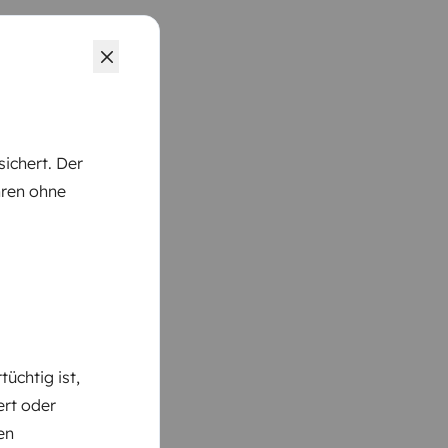
ichert. Der
hren ohne
üchtig ist,
ert oder
en