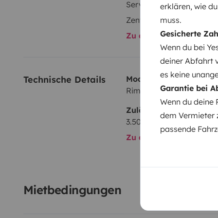
Servolenkung
erklären, wie du
Zentralverriegelung
muss.
Gesicherte Za
Zu allen Ausstattungs
Wenn du bei Yes
deiner Abfahrt 
es keine unang
Technische Details
Modell:
Garantie bei A
Rimor
Wenn du deine 
Zulässiges Gesamtgewi
dem Vermieter 
3.500 kg
passende Fahrze
Zu allen technischen De
Mietbedingungen