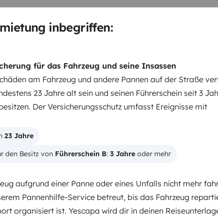
mietung inbegriffen:
cherung für das Fahrzeug und seine Insassen
chäden am Fahrzeug und andere Pannen auf der Straße vers
destens 23 Jahre alt sein und seinen Führerschein seit 3 Ja
esitzen. Der Versicherungsschutz umfasst Ereignisse mit
Schlafplatz 2
.
Querbett
140x190 cm
n 
23 Jahre
r den Besitz von 
Führerschein B
: 
3 Jahre
 oder mehr
WC
ug aufgrund einer Panne oder eines Unfalls nicht mehr fahrt
Geschirrset
serem Pannenhilfe-Service betreut, bis das Fahrzeug reparti
Kaffeemaschine
ort organisiert ist. Yescapa wird dir in deinen Reiseunterlag