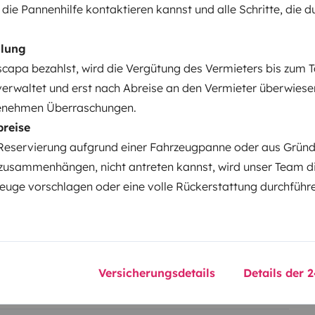
Geschwindigkeitsregelung
 die Pannenhilfe kontaktieren kannst und alle Schritte, die 
hlung
elementen
capa bezahlst, wird die Vergütung des Vermieters bis zum 
verwaltet und erst nach Abreise an den Vermieter überwiese
enehmen Überraschungen.
Datum der Erstzulassung:
breise
2024
Reservierung aufgrund einer Fahrzeugpanne oder aus Gründe
cht:
Höhe
zusammenhängen, nicht antreten kannst, wird unser Team d
2,65 m
uge vorschlagen oder eine volle Rückerstattung durchführ
tails
Versicherungsdetails
Details der 