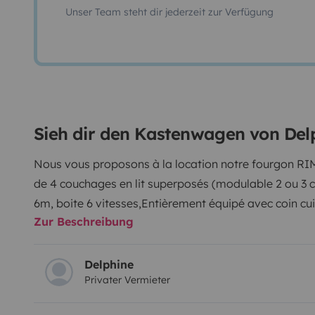
Unser Team steht dir jederzeit zur Verfügung
Sieh dir den Kastenwagen von Del
Nous vous proposons à la location notre fourgon RI
de 4 couchages en lit superposés (modulable 2 ou 3
6m, boite 6 vitesses,
Entièrement équipé avec coin cu
Zur Beschreibung
Voyager en toute autonomie avec le panneau solaire. 
Porte vélo (2 vélos)
Pour toutes questions et rensei
n’hésitez pas à nous contacter.
Delphine
Delphine
Privater Vermieter