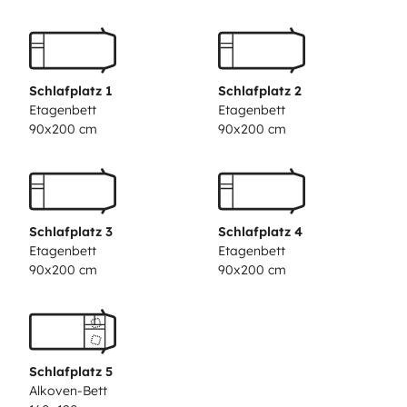
Le coin cuisine avec 3 feux et un évier.
Équipé d un panneau solaire pour être autonome sur
plusieurs jours.
Vaisselle, table extérieure avec chaises.
Schlafplatz 1
Schlafplatz 2
Climatisation 220v pour l espace de vie.
Etagenbett
Etagenbett
90x200 cm
90x200 cm
Les draps, couettes et oreillers ne sont pas fournis.
Nos amis les animaux ne sont pas acceptés.
Schlafplatz 3
Schlafplatz 4
Etagenbett
Etagenbett
Un forfait ménage peut être appliqué au retour de la
90x200 cm
90x200 cm
location.
Le véhicule part avec le plein de gasoil, d eau propre et
de gaz. Il doit revenir dans le même état.
Schlafplatz 5
Alkoven-Bett