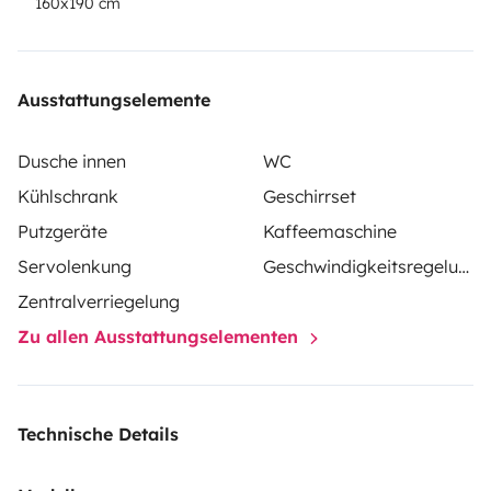
160x190 cm
Un emplacement pour garer votre véhicule durant
votre location est possible.
Ausstattungselemente
Dusche innen
WC
Kühlschrank
Geschirrset
Putzgeräte
Kaffeemaschine
Servolenkung
Geschwindigkeitsregelung
Zentralverriegelung
Zu allen Ausstattungselementen
Technische Details