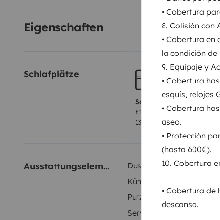
pierdas en el camino
🌍
¡Viaja sin límites!
Puedes mov
• Cobertura par
libertad.
💡
Lo mejor de todo:
Esta camper es
nueva
Eigenschaften
8. Colisión con
súper funcional. Perfecta tanto para escapadas cort
• Cobertura en 
la condición de 
9. Equipaje y A
Schlafplätze
• Cobertura ha
esquís, relojes
Schlafplatz 1
• Cobertura has
Etagenbett
aseo.
135x190 cm
• Protección pa
(hasta 600€).
10. Cobertura 
Ausstattungselemente
Dusche innen
Kühlschrank
• Cobertura de 
Putzgeräte
descanso.
Servolenkung