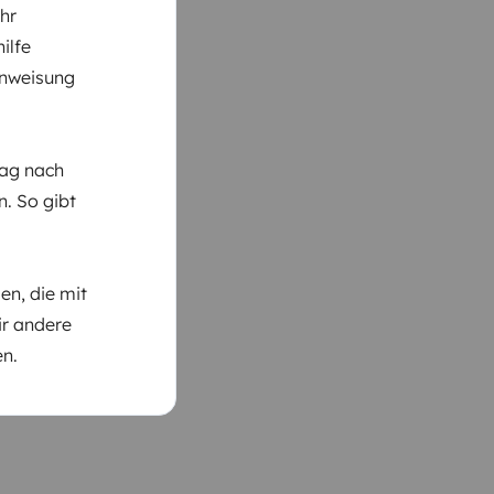
hr
ilfe
inweisung
Tag nach
n. So gibt
n, die mit
ir andere
en.