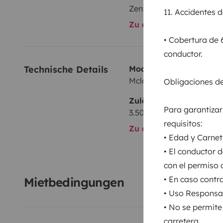
Zentralverriegelung
11. Accidentes 
Zu allen Ausstattungs
• Cobertura de 
conductor.
Technische Details
Modell:
Mclouis
Obligaciones de
Zulässiges Gesamtgewi
Para garantizar 
3.500 kg
requisitos:
Zu allen technischen De
• Edad y Carnet
• El conductor 
con el permiso 
• En caso contra
Mietbedingungen
• Uso Responsab
• No se permite
carretera.