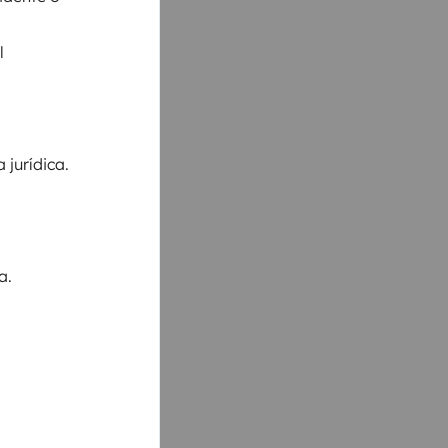
l
jurídica.
a.