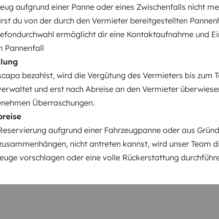
ug aufgrund einer Panne oder eines Zwischenfalls nicht me
ngen hängen vom Datum der Stornierung ab.
wirst du von der durch den Vermieter bereitgestellten Pannenh
elefondurchwahl ermöglicht dir eine Kontaktaufnahme und E
im Pannenfall
hlung
Flughafentransfer (Hin- und
capa bezahlst, wird die Vergütung des Vermieters bis zum 
Rückfahrt)
verwaltet und erst nach Abreise an den Vermieter überwiese
139,00 € pro Vermietung
enehmen Überraschungen.
Bettwäsche
breise
40,00 € pro Vermietung
Reservierung aufgrund einer Fahrzeugpanne oder aus Gründe
Reinigungsgebühren
zusammenhängen, nicht antreten kannst, wird unser Team d
50,00 € pro Vermietung
uge vorschlagen oder eine volle Rückerstattung durchführ