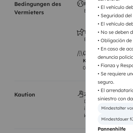
Bedingungen des 
Reisen im Ausland
• El vehículo d
Erlaubt
Vermieters
• Seguridad del
• El vehículo d
• No se deben de
Tiere erlaubt
Erlaubt
• Obligación de 
• En caso de ac
Überschreitung der
denuncia polici
Kilometerpauschale
• Fianza y Resp
0,30 € pro zusätzlich
• Se requiere u
seguro.
• El arrendatar
Kaution
Zahlungsweise(n) de
siniestro con d
Direkt vom Eigentüme
Mindestalter vo
in bar, banküberweisu
kreditkarte, sonstige
Mindestdauer fü
Pannenhilfe