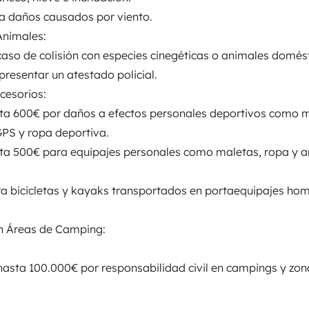
erte por toda Europa con total
a daños causados por viento.
 de 2025
, cómoda, moderna y
 Animales:
as como para viajes más largos.
caso de colisión con especies cinegéticas o animales domés
presentar un atestado policial.
ccesorios:
sta 600€ por daños a efectos personales deportivos como m
 GPS y ropa deportiva.
Schlafplatz 2
ta 500€ para equipajes personales como maletas, ropa y ar
Etagenbett
135x190 cm
ra bicicletas y kayaks transportados en portaequipajes h
en Áreas de Camping:
WC
Geschirrset
hasta 100.000€ por responsabilidad civil en campings y zon
Kaffeemaschine
Geschwindigkeitsregelung