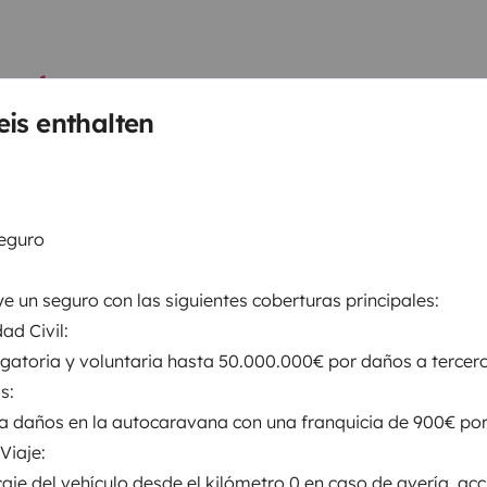
Haustiere sind willkommen
Deine Haustiere können dich auf der Reise
is enthalten
begleiten!
Seguro
Mehr dazu
uye un seguro con las siguientes coberturas principales:
ad Civil:
Pannenhilfe
igatoria y voluntaria hasta 50.000.000€ por daños a tercero
Unser Team steht dir jederzeit zur Verfügung
s:
a daños en la autocaravana con una franquicia de 900€ por 
Garantierte Abreise
Viaje:
Unser Team hilft dir bei der Suche nach
Alternativen sollte in der letzten Minute etwas
caje del vehículo desde el kilómetro 0 en caso de avería, ac