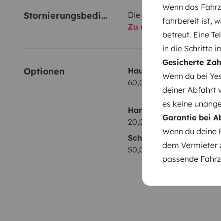
Wenn das Fahrze
Stornierungsbedingungen
Die Stornierungsbedingu
fahrbereit ist, 
Zu den Bedingungen
betreut. Eine T
in die Schritte 
Gesicherte Za
Optionen
Haustier
Wenn du bei Yes
60,00 € pro Vermietung
deiner Abfahrt 
es keine unang
Handtücher
Garantie bei A
20,00 € pro Vermietung
Wenn du deine 
Schneeketten
dem Vermieter 
50,00 € pro Vermietung
passende Fahrze