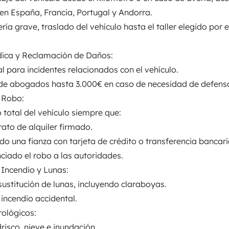
schiefgehen
 en España, Francia, Portugal y Andorra.
ría grave, traslado del vehículo hasta el taller elegido por e
dica y Reclamación de Daños:
al para incidentes relacionados con el vehículo.
r an
de abogados hasta 3.000€ en caso de necesidad de defensa 
 Robo:
ualquier aventura! 🏔️☀️
¿Estás
o total del vehículo siempre que:
erente? Nuestra
Fiat McLouis
rato de alquiler firmado.
: desde escapadas a la playa
do una fianza con tarjeta de crédito o transferencia bancari
ara 4 personas
Cuenta con
2
ciado el robo a las autoridades.
spués de un día de aventuras.
 Incendio y Lunas:
otalmente equipada
Cocina con
sustitución de lunas, incluyendo claraboyas.
Eine Nachricht senden
to
WC y ducha con agua
 incendio accidental.
 solares
, para que puedas ser
ológicos:
 sombra
GPS para que no te
risco, nieve e inundación.