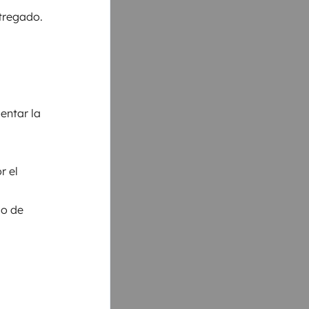
ntregado.
entar la
r el
so de