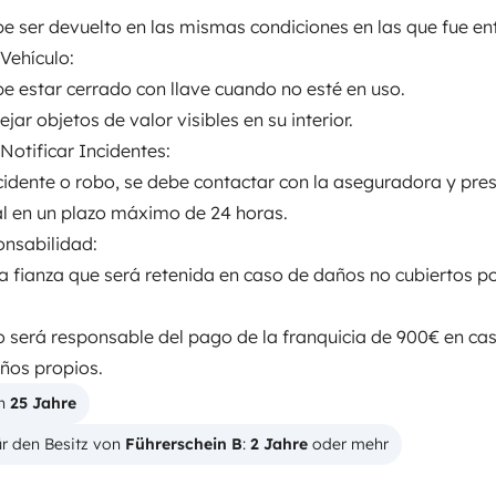
Führerschein (Vorder- und
ebe ser devuelto en las mismas condiciones en las que fue e
Rückseite)
 Vehículo:
B-Klasse
ebe estar cerrado con llave cuando no esté en uso.
jar objetos de valor visibles en su interior.
Rauchen erlaubt
Nicht erlaubt
Notificar Incidentes:
cidente o robo, se debe contactar con la aseguradora y pres
al en un plazo máximo de 24 horas.
onsabilidad:
em km
na fianza que será retenida en caso de daños no cubiertos po
io será responsable del pago de la franquicia de 900€ en ca
r Kaution
Betrag
años propios.
r verwaltet,
900 €
n 
25 Jahre
ng,
r den Besitz von 
Führerschein B
: 
2 Jahre
 oder mehr