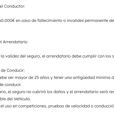
del Conductor:
elementen
60.000€ en caso de fallecimiento o invalidez permanente de
Datum der Erstzulassung:
2025
l Arrendatario
cht:
Höhe
la validez del seguro, el arrendatario debe cumplir con los 
2,65 m
tails
 de Conducir:
debe ser mayor de 25 años y tener una antigüedad mínima d
de conducir.
rio, el seguro no cubrirá los daños y el arrendatario será r
le del Vehículo:
 el uso en competiciones, pruebas de velocidad o conducció