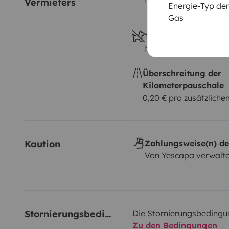
Vermieters
Energie-Typ der
Gas
Tiere erlaubt
Nicht erlaubt
Überschreitung der
Kilometerpauschale
0,20 € pro zusätzlich
Kaution
Zahlungsweise(n) de
Von Yescapa verwalte
Stornierungsbedingungen
Die Stornierungsbedingu
Zu den Bedingungen