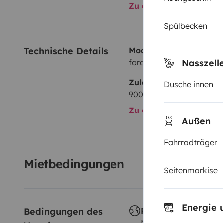
Zu allen Ausstattungs
Spülbecken
Technische Details
Modell:
ford
Nasszell
Zulässiges Gesamtgewi
Dusche innen
900 kg
Zu allen technischen De
Außen
Fahrradträger
Mietbedingungen
Seitenmarkise
Energie 
Bedingungen des 
Reisen im Ausland
Nicht erlaubt