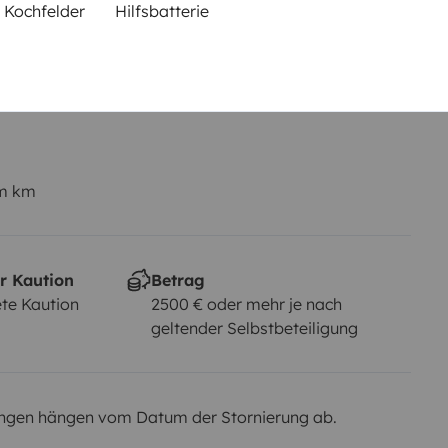
 Kochfelder
Hilfsbatterie
B-Klasse
Rauchen erlaubt
Nicht erlaubt
em km
r Kaution
Betrag
te Kaution
2500 € oder mehr je nach
geltender Selbstbeteiligung
ngen hängen vom Datum der Stornierung ab.