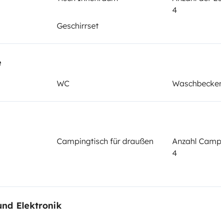
elementen
4
Geschirrset
Datum der Erstzulassung:
1992
e
cht:
Höhe
WC
Waschbecke
2,8 m
tails
Campingtisch für draußen
Anzahl Camp
4
und Elektronik
Führerschein (Vorder- und
Rückseite)