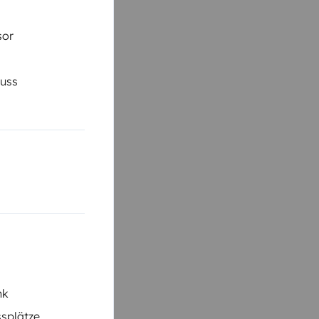
sor
luss
nk
ssplätze