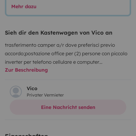
Mehr dazu
Sieh dir den Kastenwagen von Vico an
trasferimento camper a/r dove preferisci previo
accordo;
postazione office per (2) persone con piccolo
inverter per telefono cellulare e computer
Zur Beschreibung
portatile;
Oscuranti plissettati;
Zanzariere;
Tetto
sollevabile a soffietto con letto matrimoniale
Vico
Privater Vermieter
Eine Nachricht senden