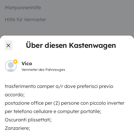
Mietpannenhilfe
Hilfe für Vermieter
Über diesen Kastenwagen
Sichere Zahlungsweisen
Ratenzahlung
Vico
Vermieter des Fahrzeuges
Herunterladen im
Verfügbar auf
App Store
Google Play
trasferimento camper a/r dove preferisci previo
accordo;
postazione office per (2) persone con piccolo inverter
Blog
Kontakt
Offene Stellen
AGB
per telefono cellulare e computer portatile;
Oscuranti plissettati;
Datenschutz
Cookies
Zanzariere;