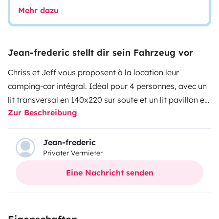
Mehr dazu
Jean-frederic stellt dir sein Fahrzeug vor
Chriss et Jeff vous proposent à la location leur
camping-car intégral. Idéal pour 4 personnes, avec un
lit transversal en 140x220 sur soute et un lit pavillon en
Zur Beschreibung
140x190. Possibilité d’un couchage 2 personnes
supplémentaires sur lit dinette (la table du salon se
baisse pour faire un lit). 4 places carte grise. Nous
Jean-frederic
Privater Vermieter
acceptons les chiens et chats, en vous demandant de
veiller à l'entretien et à la propreté de notre camping-
Eine Nachricht senden
car. Camping-car disposant d’une grande soute, d’un
porte vélo ascensionnel pour 2 vélos. Store extérieur.
Panneau solaire, antenne satellite automatique,