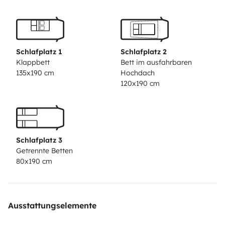
claraboyas y su fantástica iluminación de led , todo
pensado para tu máxima comodidad.
El gran espacio en la bodega donde también se
Schlafplatz 1
Schlafplatz 2
accede desde dentro del vehículo permitirá llevarte
Klappbett
Bett im ausfahrbaren
135x190 cm
Hochdach
todo lo necesario para tus actividades al aire libre.
120x190 cm
3Porta bicicletas
Frigorífico grande de 140l congelador independiente y
Schlafplatz 3
botellero.
Getrennte Betten
80x190 cm
Aire acondicionado independiente dentro del vehículo.
Placa solar
Ausstattungselemente