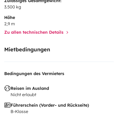
Zulässiges Gesamtgewicht:
de 300 km/día
3.500 kg
En alquleres de fin de semana la opción de km será de
Höhe
2,9 m
900 km
Zu allen technischen Details
Kit de cocina completo ( cazos, sartenes, cacerolas)
Mietbedingungen
Kit de menaje completo para 6 personas ( platos,
vasos, cubiertos )
Bedingungen des Vermieters
Reisen im Ausland
Nicht erlaubt
Führerschein (Vorder- und Rückseite)
B-Klasse