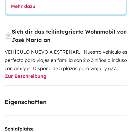
Mehr dazu
Sieh dir das teilintegrierte Wohnmobil von
José Maria an
VEHÍCULO NUEVO A ESTRENAR. Nuestro vehiculo es
perfecto para viajes en familia con 2 o 3 niños o incluso
con amigos. Dispone de 5 plazas para viajar y 6/7
Zur Beschreibung
dormir.
Gracias a sus dimensiones y la comodidad de ser un
Eigenschaften
vehículo automático es muy agradable de conducir.
El interior es muy espacioso y su decoración práctica y
funcional. Vehículo muy luminoso gracias a sus cinco
Schlafplätze