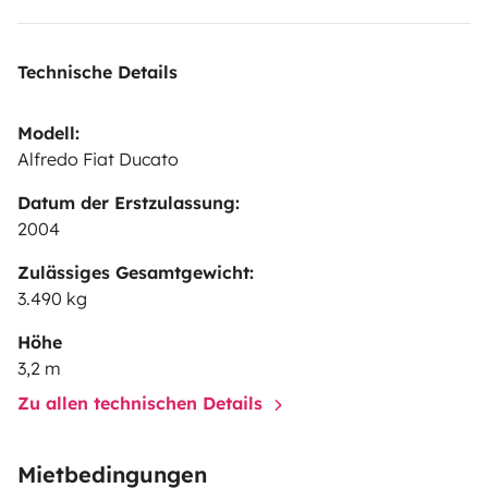
100 Euro berechnen.
Ihr könnt euch gern Alfredo vorher
mal anschauen. Dafür und für alle weiteren Fragen
Technische Details
könnt ihr mich gern anrufen.
Bis bald vielleicht
Norbert
und Christine
Modell:
Alfredo Fiat Ducato
Datum der Erstzulassung:
2004
Zulässiges Gesamtgewicht:
3.490 kg
Höhe
3,2 m
Zu allen technischen Details
Mietbedingungen