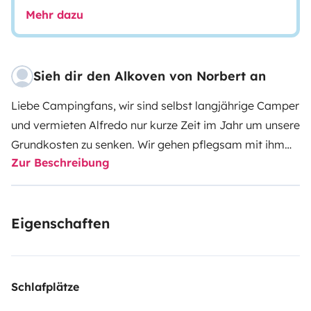
Mehr dazu
Sieh dir den Alkoven von Norbert an
Liebe Campingfans,
wir sind selbst langjährige Camper
und vermieten Alfredo nur kurze Zeit im Jahr um unsere
Grundkosten zu senken. Wir gehen pflegsam mit ihm
Zur Beschreibung
um und vermieten ihn gern an Camper, die dies ebenso
tun.
Alfredo ist nicht mehr der Jüngste, aber sehr
gepflegt und top in Schuss. Die Polster und
Eigenschaften
Wandverkleidungen sind neu bezogen und die
Matratzen neuwertig. Alfredo ist ausgerüstet für ein
Campingerlebnis für 4 Personen. Zwei Personen
können im festen Heckbett schlafen und zwei im
Schlafplätze
Alkoven – sehr beliebt bei Kindern, die sich mit Leiter