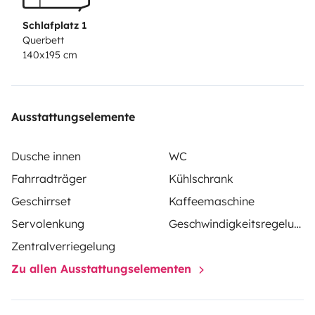
unangenehme Gerüche)
- Navi und Rückfahrkamera
Schlafplatz 1
auf großem Display
- Fahrradhalter auf der AHK für 2
Querbett
140x195 cm
E-Bikes
Ausstattungselemente
Dusche innen
WC
Fahrradträger
Kühlschrank
Geschirrset
Kaffeemaschine
Servolenkung
Geschwindigkeitsregelung
Zentralverriegelung
Zu allen Ausstattungselementen