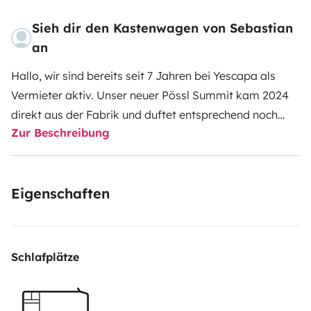
Sieh dir den Kastenwagen von Sebastian
an
Hallo, wir sind bereits seit 7 Jahren bei Yescapa als
Vermieter aktiv. Unser neuer Pössl Summit kam 2024
direkt aus der Fabrik und duftet entsprechend noch
Zur Beschreibung
ziemlich neu :-) Er hat alles, was man zum bequemen
und sicheren Reisen. Der Fahrradträger auf der AHK ist
auch für zwei E-Bikes gemacht. Zum autarken Stehen
Eigenschaften
ist auch alles da: Solarzellen, Alarmanlage, SOG-
Toilette usw. Natürlich ist alles an Bord, was fürs
Campen notwendig ist. Und das Schwenkbad ist total
genial, wenn sich das Bad in die Dusche verwandelt
Schlafplätze
und zurück in Sekunden.
Liste der Ausrüstung:
- Markise
(natürlich)
- 200W Solaranlage
- Professionelle
Alarmanlage WiPro III
- SOG-Toilette (verhindert