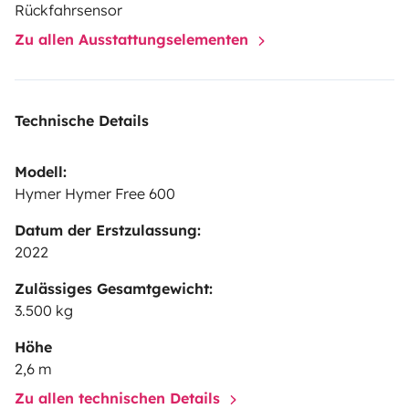
les animaux et la location pour les festivals.
Si vous
Rückfahrsensor
avez des questions, n’hésitez pas à nous contacter ! On
Zu allen Ausstattungselementen
sera ravis de vous aider à préparer votre aventure. 😊
À
bientôt !
Alexandre
Technische Details
Modell:
Hymer Hymer Free 600
Datum der Erstzulassung:
2022
Zulässiges Gesamtgewicht:
3.500 kg
Höhe
2,6 m
Zu allen technischen Details