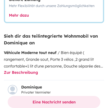
Mehr Flexibilität durch unsere Zahlungsmöglichkeiten
Mehr dazu
Sieh dir das teilintegrierte Wohnmobil von
Dominique an
Véhicule Moderne tout neuf
/ Bien équipé (
rangement, Grande sout, Porte 3 vélos ,2 grand lit
confortable+1 lit d'une personne, Douche séparée des
Zur Beschreibung
sanitaires, ECT.....) Véhicule 170 cv boite manuel 6
vitesse Caméra de recule et écran. Pas d'attelage
Dominique
Privater Vermieter
Eine Nachricht senden