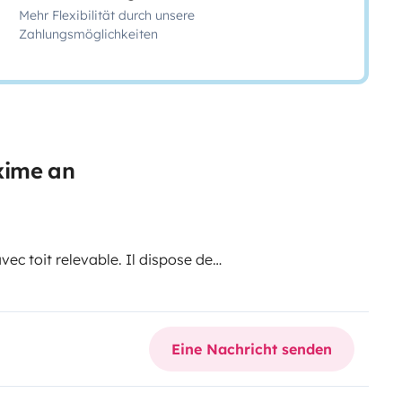
Mehr Flexibilität durch unsere
Zahlungsmöglichkeiten
xime an
c toit relevable. Il dispose de
n attelage pour mettre un porte
Eine Nachricht senden
e d'eau avec douche et toilettes,