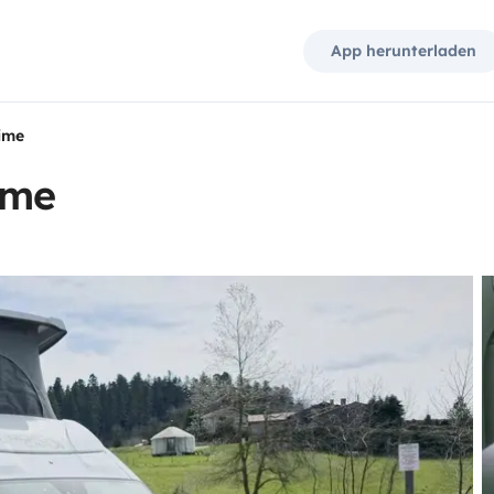
App herunterladen
ime
ime