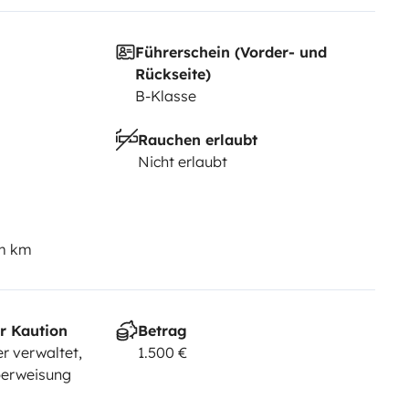
Führerschein (Vorder- und
Rückseite)
B-Klasse
Rauchen erlaubt
Nicht erlaubt
em km
r Kaution
Betrag
r verwaltet,
1.500 €
berweisung