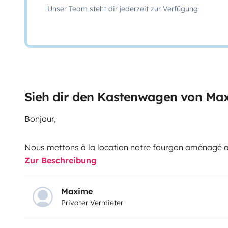
Unser Team steht dir jederzeit zur Verfügung
Sieh dir den Kastenwagen von Ma
Bonjour,
Nous mettons à la location notre fourgon aménagé ave
Zur Beschreibung
4 places assises et de 5 couchages. Il est équipé d'u
vélo. Il est possible d'avoir en sus un porte 4 vélos.
Maxime
Privater Vermieter
Il est équipé de tout le confort nécessaire, d'une sall
d'une cuisine avec deux brûleurs, d'un lavabo.