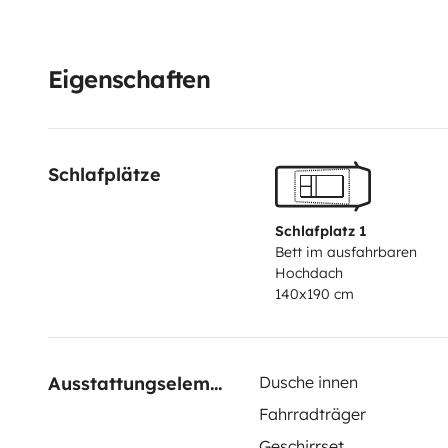
L'eau chaude et le chauffage sont également présent
Pour plus d'infos n'hésitez pas à me contacter.
Eigenschaften
Cordialement Maxime
Schlafplätze
Schlafplatz 1
Bett im ausfahrbaren
Hochdach
140x190 cm
Ausstattungselemente
Dusche innen
Fahrradträger
Geschirrset