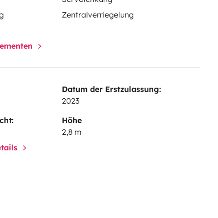
g
Zentralverriegelung
elementen
Datum der Erstzulassung:
2023
cht:
Höhe
2,8 m
tails