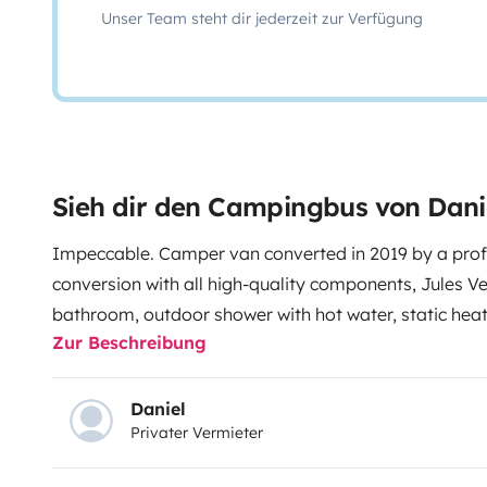
Unser Team steht dir jederzeit zur Verfügung
Sieh dir den Campingbus von Dani
Impeccable. Camper van converted in 2019 by a prof
conversion with all high-quality components, Jules V
bathroom, outdoor shower with hot water, static heati
Zur Beschreibung
bikes. Dometic fridge, LED lights throughout the interio
television. Exterior awning. Kitchen. Bathroom.
Daniel
Privater Vermieter