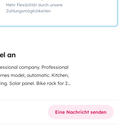
Mehr Flexibilität durch unsere
Zahlungsmöglichkeiten
el an
essional company. Professional
ernes model, automatic. Kitchen,
ng. Solar panel. Bike rack for 2
r, swivel seats, lift-up bed,
Eine Nachricht senden