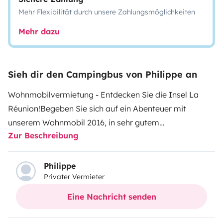
Mehr Flexibilität durch unsere Zahlungsmöglichkeiten
Mehr dazu
Sieh dir den Campingbus von Philippe an
Wohnmobilvermietung - Entdecken Sie die Insel La
Réunion!Begeben Sie sich auf ein Abenteuer mit
unserem Wohnmobil 2016, in sehr gutem
Zur Beschreibung
Allgemeinzustand, ideal, um die atemberaubenden
Landschaften der Insel La Réunion zu entdecken. Egal,
ob du auf der Suche nach paradiesischen Stränden,
Philippe
Privater Vermieter
Bergwanderungen oder malerischen Dörfern bist,
dieser Campervan ist dein perfekter Begleiter auf der
Eine Nachricht senden
Straße.