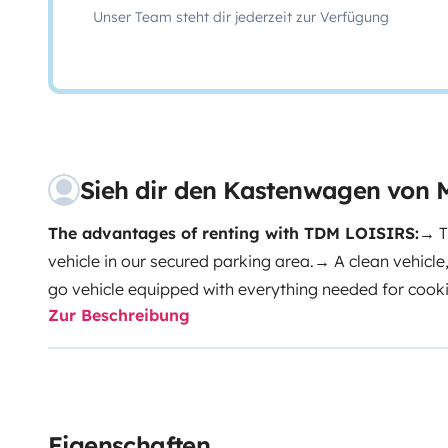
Unser Team steht dir jederzeit zur Verfügung
Sieh dir den Kastenwagen von 
The advantages of renting with TDM LOISIRS:
→ T
vehicle in our secured parking area.
→ A clean vehicle
go vehicle equipped with everything needed for cooki
Zur Beschreibung
vehicle.
→ Competitive pricing.
→ A professional welco
complete explanations of how the vehicle works.
→ Te
case of any problem (during our opening hours).
Rent
(July/August): €125/day
, basic insurance included
in addition. 10% discount for any booking over 7 days
Eigenschaften