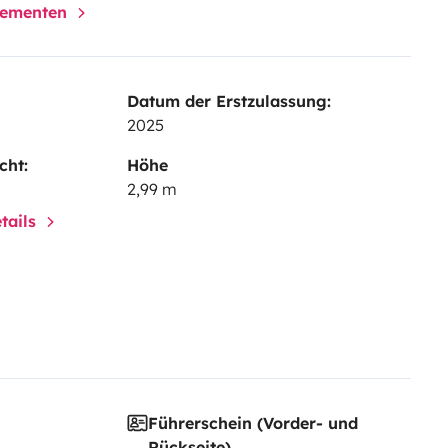
ime of a journey!
TDM Loisirs,
elementen
Datum der Erstzulassung:
2025
cht:
Höhe
2,99 m
tails
Führerschein (Vorder- und
Rückseite)