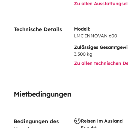
camera
•
Solar panel
Come and discover it for the t
Zu allen Ausstattungs
your leisure partner.
Technische Details
Modell:
LMC INNOVAN 600
Zulässiges Gesamtgewi
3.500 kg
Zu allen technischen De
Mietbedingungen
Bedingungen des 
Reisen im Ausland
Erlaubt