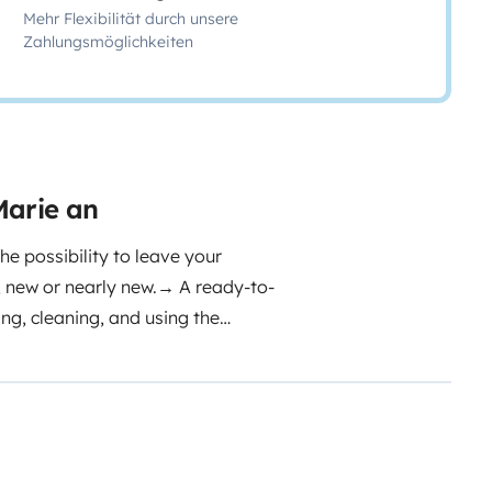
Mehr Flexibilität durch unsere
Zahlungsmöglichkeiten
Marie an
he possibility to leave your
, new or nearly new.
→ A ready-to-
ng, cleaning, and using the
me with a clear inspection and
lephone / video assistance in
al rates:
→
High season
. Platform management fees apply
.
→
Mid-season