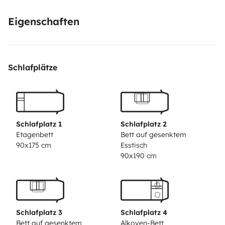
con voi le vostre biciclette!
Eigenschaften
➡️Internamente è perfettamente tenuto con tutto
l’occorrente per passare la vostra vacanza in relax.
Schlafplätze
➡️È equipaggiato con due bombole per il gas da 10 lt
ciascuna, che ti consentono anche di scaldare l’
ambiente per l’uso nella stagione invernale o più
fredda.
Schlafplatz 1
Schlafplatz 2
Etagenbett
Bett auf gesenktem
90x175 cm
Esstisch
➡️Sono presenti le zanzariere su tutti gli oblò e porta
90x190 cm
d’ingresso.
➡️Maxi tendalino esterno per godervi il vostro luogo di
vacanza in totale relax al riparo dal sole
Schlafplatz 3
Schlafplatz 4
➡️Smart TV orientabile, con l’antenna.
Bett auf gesenktem
Alkoven-Bett