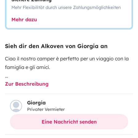
Mehr Flexibilität durch unsere Zahlungsmöglichkeiten
Mehr dazu
Sieh dir den Alkoven von Giorgia an
Ciao il nostro camper è perfetto per un viaggio con la
famiglia e gli amici.
Zur Beschreibung
➡️È dotato di pannelli solari e batteria servizi nuova
con inverter fino a 4000 watt, che ti permettono di fare
anche soste in libera in totale autonomia.
Giorgia
Privater Vermieter
➡️Nella canina guidatore è presente l’aria condizionata.
Eine Nachricht senden
➡️Il camper è dotato di un portabici da 4 , per portare