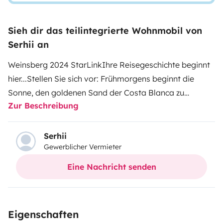
Sieh dir das teilintegrierte Wohnmobil von
Serhii an
Weinsberg 2024 StarLink
Ihre Reisegeschichte beginnt
hier...
Stellen Sie sich vor: Frühmorgens beginnt die
Sonne, den goldenen Sand der Costa Blanca zu
Zur Beschreibung
erwärmen, und Sie beobachten mit einer heißen Tasse
Kaffee in der Hand, wie das Meer die ersten Strahlen
des Tages reflektiert. Kein Hotelansturm, keine
Serhii
Gewerblicher Vermieter
zeitlichen Einschränkungen – nur Sie, die Straße und
grenzenlose Freiheit ...
Der Ford Weinsberg 2024 ist mit
Eine Nachricht senden
allem Nötigen für eine lange und komfortable Reise
ausgestattet. Perfektes Wohnmobil für eine Familie mit
4 Personen, es verfügt über Klimaanlage und Heizung,
Eigenschaften
Dusche und WC, Kühlschrank, Kaffeemaschine, Gas,