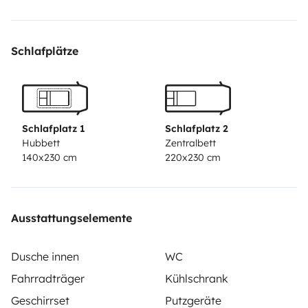
Warm- und Kaltwasser, Sonnenkollektoren, Markise für
Urlaub in der Natur
Außerdem gibt es StarLink-
Schlafplätze
Satelliteninternet, das im Mietpreis enthalten ist, und
einen Smart-TV, damit Sie in Verbindung bleiben
Schlafplatz 1
Schlafplatz 2
Hubbett
Zentralbett
140x230 cm
220x230 cm
Ausstattungselemente
Dusche innen
WC
Fahrradträger
Kühlschrank
Geschirrset
Putzgeräte