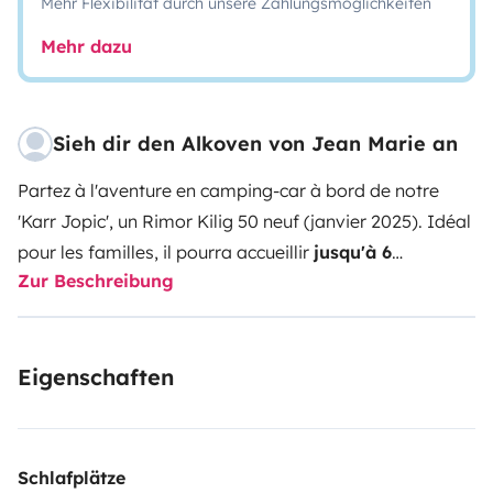
Mehr Flexibilität durch unsere Zahlungsmöglichkeiten
Mehr dazu
Sieh dir den Alkoven von Jean Marie an
Partez à l'aventure en camping-car à bord de notre
'
Karr Jopic
', un Rimor Kilig 50 neuf (janvier 2025). Idéal
pour les familles, il pourra accueillir
jusqu'à 6
Zur Beschreibung
voyageurs
.
Pour un confort de conduite optimal, la
cabine est équipée de la direction assistée, d'un
régulateur de vitesse, d'un GPS avec caméra de recul,
Eigenschaften
d'un autoradio bluetooth. La boîte de vitesses est
manuelle à 6 vitesses.
La partie nuit se compose d'un lit
double (en capucine, 140x220) et de 4 lits simples (2x 2
lits superposés en 80x220). Le coin cuisine comporte
Schlafplätze