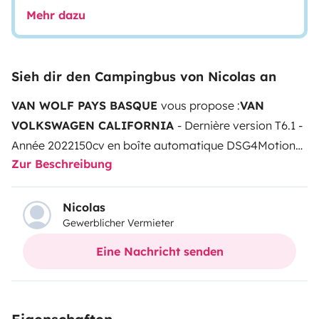
Mehr dazu
Sieh dir den Campingbus von Nicolas an
VAN WOLF PAYS BASQUE
vous propose :
VAN
VOLKSWAGEN CALIFORNIA
- Dernière version T6.1 -
Année 2022
150cv en boîte automatique DSG
4Motion
Zur Beschreibung
(4 roues motrices
LE PLUS : Une totale autonomie
avec l’option offerte ’80 litres d’eau potable
embarqués + Panneaux solaires 100 à 200w’
4 places
Nicolas
Gewerblicher Vermieter
/ 4 couchages équipés de draps housse
Toit relevable
électriquement
Chauffage stationnaire
Évier +
Eine Nachricht senden
égouttoir
2 plaques de cuisson au
gaz
Réfrigérateur
Vaisselle à votre disposition
Cafetière
italienne
Table intérieure (Sièges pivotants) - Table