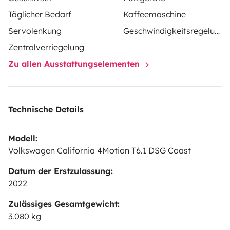
séjour : 30€,
Nettoyage extérieur : 8€
Véhicule à
Täglicher Bedarf
Kaffeemaschine
récupérer sur Anglet (Déplacement possible sur
Servolenkung
Geschwindigkeitsregelung
demande)
Zentralverriegelung
Zu allen Ausstattungselementen
Technische Details
Modell:
Volkswagen California 4Motion T6.1 DSG Coast
Datum der Erstzulassung:
2022
Zulässiges Gesamtgewicht:
3.080 kg