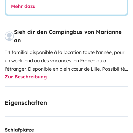
Mehr dazu
Sieh dir den Campingbus von Marianne
an
T4 familial disponible à la location toute l'année, pour
un week-end ou des vacances, en France ou à
l'étranger.
Disponible en plein cœur de Lille.
Possibilité
Zur Beschreibung
de garer votre véhicule personnel dans un garage sous
terrain sécurisé le temps de la location. Possibilité de
prise en charge directe à la gare de Lille ou à l'aéroport
Eigenschaften
de Lesquin.
Schlafplätze