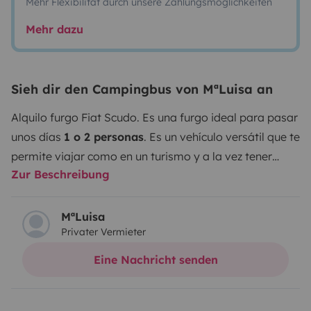
Mehr Flexibilität durch unsere Zahlungsmöglichkeiten
Mehr dazu
Sieh dir den Campingbus von MªLuisa an
Alquilo furgo Fiat Scudo. Es una furgo ideal para pasar
unos días
1 o 2 personas
. Es un vehículo
versátil
que te
permite viajar como en un turismo y a la vez tener
Zur Beschreibung
todas las comodidades de una camper. Tiene un motor
2.0 multijet 130 cv
. Es fácil de aparcar en cualquier
lado y tiene un pedazo motor. Tiene placa que alimenta
MªLuisa
Privater Vermieter
un
frigorífico
que permite tener la bebida fresquita y
comidica rica. Además de
inversor
que te posibilita
Eine Nachricht senden
tener corriente hasta 800W.
La furgo está
equipada
a
conciencia para satisfacer todo lo que puedas