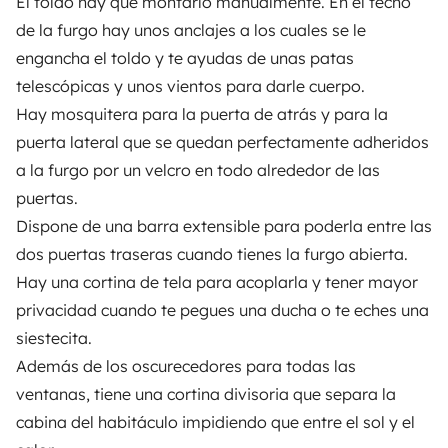
El
toldo
hay que montarlo manualmente. En el techo
VERMIETER
de la furgo hay unos anclajes a los cuales se le
engancha el toldo y te ayudas de unas patas
Wohnmobil vermieten
telescópicas y unos vientos para darle cuerpo.
Mietvertrag
Hay
mosquitera
para la puerta de atrás y para la
puerta lateral que se quedan perfectamente adheridos
Mietversicherung
a la furgo por un velcro en todo alrededor de las
Mietpannenhilfe
puertas.
Dispone de una barra extensible para poderla entre las
Hilfe für Vermieter
dos puertas traseras cuando tienes la furgo abierta.
Hay una cortina de tela para acoplarla y tener mayor
privacidad cuando te pegues una ducha o te eches una
siestecita.
Sichere Zahlungsweisen
Ratenzahlung
Además de los oscurecedores para todas las
ventanas, tiene una cortina divisoria que separa la
Herunterladen im
Verfügbar auf
cabina del habitáculo impidiendo que entre el sol y el
App Store
Google Play