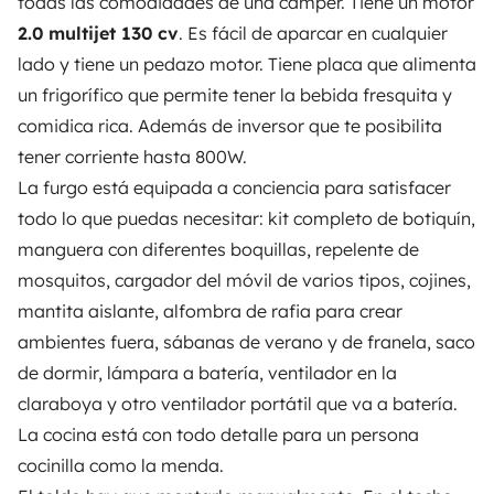
todas las comodidades de una camper. Tiene un motor
Note 4.55/5 von 208 Kundenbewertungen auf Trusted
2.0 multijet 130 cv
. Es fácil de aparcar en cualquier
Shops
lado y tiene un pedazo motor. Tiene placa que alimenta
un
frigorífico
que permite tener la bebida fresquita y
Instagram
X
Pinterest
Facebook
comidica rica. Además de
inversor
que te posibilita
tener corriente hasta 800W.
La furgo está
equipada
a conciencia para satisfacer
WOHNMOBIL MIETEN
todo lo que puedas necesitar: kit completo de botiquín,
manguera con diferentes boquillas, repelente de
Wie funktionierts?
mosquitos, cargador del móvil de varios tipos, cojines,
Wohnmobil mieten
mantita aislante, alfombra de rafia para crear
ambientes fuera, sábanas de verano y de franela, saco
Deine ersten Schritte mit dem Wohnmobil
de dormir, lámpara a batería, ventilador en la
Die Bewertungen unserer User
claraboya y otro ventilador portátil que va a batería.
Hilfe für Mieter
La cocina está con todo detalle para un persona
cocinilla como la menda.