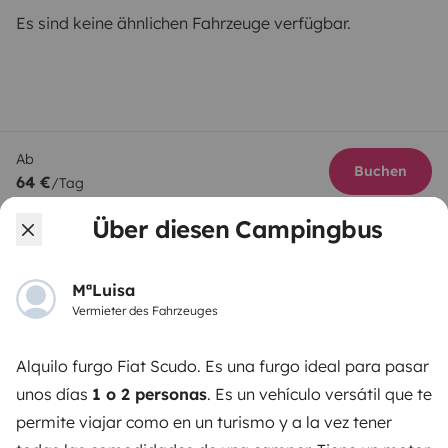
Es sind keine ähnlichen Fahrzeuge verfügbar.
Ab
Buchen
64 €
/Tag
Über diesen Campingbus
MªLuisa
Vermieter des Fahrzeuges
Yescapa ist eine Plattform, die das Mieten von
Wohnmobilen und Campern zwischen Privatpersonen
einfach und sicher macht. Wir agieren als Vermittler
Alquilo furgo Fiat Scudo. Es una furgo ideal para pasar
und bieten eine schlüsselfertige Lösung für Menschen,
unos días
1 o 2 personas
. Es un vehículo
versátil
que te
die Wohnmobile von privat mieten möchten.
permite viajar como en un turismo y a la vez tener