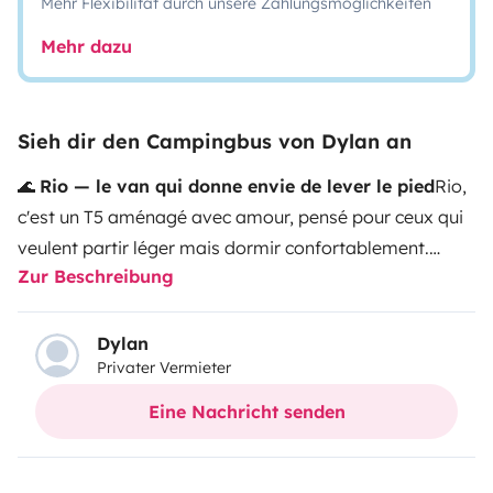
Mehr Flexibilität durch unsere Zahlungsmöglichkeiten
Mehr dazu
Sieh dir den Campingbus von Dylan an
🌊
Rio — le van qui donne envie de lever le pied
Rio,
c'est un T5 aménagé avec amour, pensé pour ceux qui
veulent partir léger mais dormir confortablement.
Zur Beschreibung
Discret, compact, facile à conduire — il se glisse
partout où l'aventure vous emmène.
🛞
Sur la route
Rio
se conduit avec un simple permis B. Ses 1,90 m de
Dylan
Privater Vermieter
hauteur lui permettent de passer partout en toute
discrétion — parking de plage inclus — tout en restant
Eine Nachricht senden
en catégorie 1 sur l'autoroute. Boîte manuelle, aide au
stationnement, et une consommation moyenne de 8