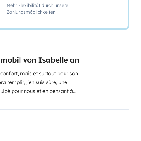
Mehr Flexibilität durch unsere
Zahlungsmöglichkeiten
nmobil von Isabelle an
 confort, mais et surtout pour son
a remplir, j'en suis sûre, une
équipé pour nous et en pensant à
fférents petits packs pour votre
on ne coûte rien et je vous
ises et 6 couchages (2 lits
illon (2x2m) et 2 lits dinettes)
 fournis.
Grâce à ses verrous de