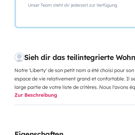
Unser Team steht dir jederzeit zur Verfügung
Sieh dir das teilintegrierte Woh
Notre 'Liberty' de son petit nom a été choisi pour son
espace de vie relativement grand et confortable. Il ser
large partie de votre liste de critères. Nous l'avons 
Zur Beschreibung
vous aussi et il sera prêt à partir. Nous proposons di
tranquillité également. Alors n'hésitez pas, une questi
répondrais avec plaisir....
Il propose 6 places cartes gr
superposés dont un fixe (max 250 kg chacun) un lit pav
pour 4 adultes et 2 enfants, les protège-matelas sont
Eigenschaften