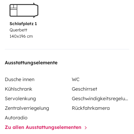
ainsi qu’un grand 'tapis de sol' plastifié pour vous
éviter de salir votre demeure
Schlafplatz 1
Querbett
140x196 cm
Ausstattungselemente
Dusche innen
WC
Kühlschrank
Geschirrset
Servolenkung
Geschwindigkeitsregelung
Zentralverriegelung
Rückfahrkamera
Autoradio
Zu allen Ausstattungselementen