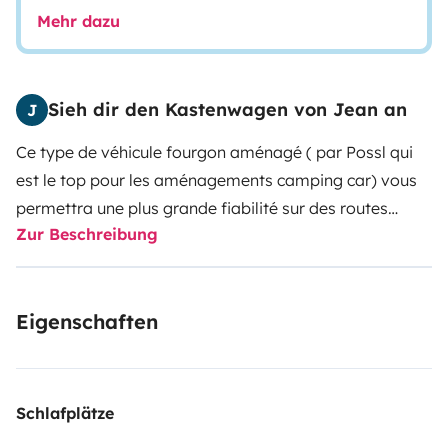
Mehr dazu
Sieh dir den Kastenwagen von Jean an
J
Ce type de véhicule fourgon aménagé ( par Possl qui
est le top pour les aménagements camping car) vous
permettra une plus grande fiabilité sur des routes
Zur Beschreibung
étroites ou pour vous garer.Le 'pur sinus' installé vous
donne la possibilité de recharger en tous lieux vos
téléphones ou appareils photo en 220 volts.Avec une
Eigenschaften
conduite souple,vous ne depasserez guère 8 litres au
100km.Le régulateur de vitesse vous y aidera
d’ailleurs.Bien entendu en montagne comme tous
véhicules, la consommation est plus élevée.Deux
Schlafplätze
chaises et une table pliantes sont à votre disposition