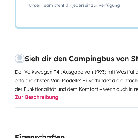
Unser Team steht dir jederzeit zur Verfügung
Sieh dir den Campingbus von S
Der Volkswagen T4 (Ausgabe von 1993) mit Westfalia-
erfolgreichsten Van-Modelle: Er verbindet die einfa
der Funktionalität und dem Komfort – wenn auch in re
Zur Beschreibung
Wohnmobils.
Der „Claire” bietet Platz für 4 Personen
einer Belegung mit 2 Personen erreicht wird. Es stehe
davon 2 im Innenraum und 2 im Aufstelldach. Es gibt 
Flammen-Alkoholkocher (sehr praktisch in der Hand
einen kleinen Vorratsbereich und einen Tisch.
Es verfü
Eigenschaften