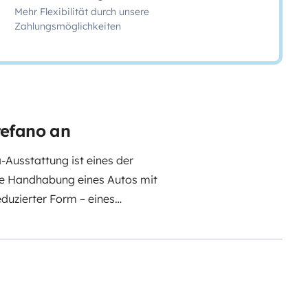
Mehr Flexibilität durch unsere
Zahlungsmöglichkeiten
tefano an
Ausstattung ist eines der
che Handhabung eines Autos mit
duzierter Form – eines
, wobei der größte Komfort bei
n 4 Schlafplätze zur Verfügung,
eine Spüle mit einem 2-
habung und beim Nachfüllen),
gt über einen Doppelantrieb: