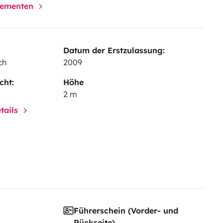
elementen
Datum der Erstzulassung:
ch
2009
cht:
Höhe
2 m
tails
Führerschein (Vorder- und
Rückseite)