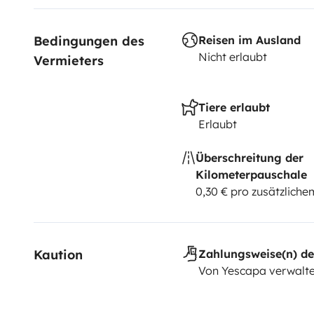
In addition, you will find:
- cleaning products (for bathroom and kitchen) and 
Bedingungen des 
Reisen im Ausland
- garbage bags the size of the bins
Nicht erlaubt
Vermieters
- sponges
As the sheets are of particular dimensions we provid
for a contribution for washing.
Tiere erlaubt
Erlaubt
On request we can provide you with 2 electric bikes wi
Überschreitung der
Kilometerpauschale
0,30 € pro zusätzlich
Kaution
Zahlungsweise(n) de
Von Yescapa verwalte