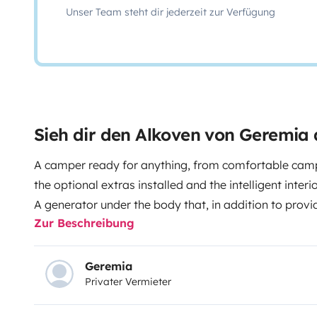
Unser Team steht dir jederzeit zur Verfügung
Sieh dir den Alkoven von Geremia
A camper ready for anything, from comfortable campin
the optional extras installed and the intelligent interio
A generator under the body that, in addition to provi
Zur Beschreibung
when you need it, allows you to recharge both the se
will never be left stranded) giving you complete peac
camping.
Geremia
Privater Vermieter
Large garage for 2 bikes or a motorbike!
OPTIONAL