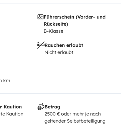
sponges
Führerschein (Vorder- und
Rückseite)
B-Klasse
e them, towels on request asking
Rauchen erlaubt
Nicht erlaubt
th child seats.
em km
r Kaution
Betrag
te Kaution
2500 € oder mehr je nach
geltender Selbstbeteiligung