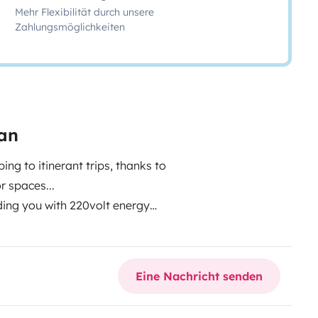
Mehr Flexibilität durch unsere
Zahlungsmöglichkeiten
 an
g to itinerant trips, thanks to
r spaces...
ding you with 220volt energy
rvice and engine batteries (you
e of mind either on winter
Eine Nachricht senden