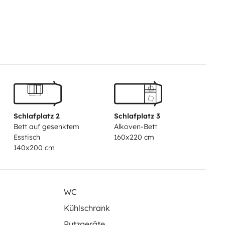
sis (usable while moving) with
the rear-view mirror
verage size of campers
ably hold 2 bicycles with child
cure the ropes)
Schlafplatz 2
Schlafplatz 3
Bett auf gesenktem
Alkoven-Bett
Esstisch
160x220 cm
eranda, illuminated in the
140x200 cm
oor
WC
 are 220x120!!)
Kühlschrank
age size
Putzgeräte