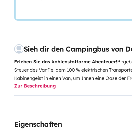
Sieh dir den Campingbus von D
Erleben Sie das kohlenstoffarme Abenteuer!
Begebe
Steuer des Van'île, dem 100 % elektrischen Transporte
Kabinengeist in einen Van, um Ihnen eine Oase der Fre
Zur Beschreibung
Van’île, einem kleinen mobilen Kokon, sind Sie diskr
möchten einen respektvollen Lebensstil pflegen.
Techn
expert – 5 Sitze – elektrisch – 50-kWh-Batterie – Rei
Ausrüstung:
- Solarpanel für nachhaltige Energie
- Küh
frisch zu halten
- 2 Kochbrenner zur Zubereitung köstli
Eigenschaften
Waschbecken für Ihren Wasserbedarf
- 1 Bett im Aufs