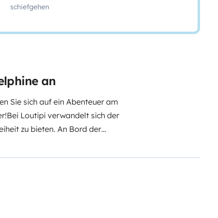
schiefgehen
elphine an
n Sie sich auf ein Abenteuer am
r!
Bei Loutipi verwandelt sich der
iheit zu bieten. An Bord der
eter Gast von Mutter Natur und
isches Datenblatt:
Peugeot e-
chweite 230 km
Enthaltene
lschrank, um Ihre Lebensmittel
cher Mahlzeiten
- 1 praktisches
telldach für 2 Personen (123 x 215