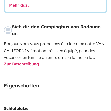
Mehr dazu
Sieh dir den Campingbus von Radouan
an
Bonjour,
Nous vous proposons à la location notre VAN
CALIFORNIA 4motion très bien équipé, pour des
vacances en famille ou entre amis à la mer, a la
Zur Beschreibung
montagne, à la campagne.
Le van est entièrement
équipé pour manger et dormir. 4 places et 4 couchages
( chauffage stationnaire). Nombreux rangements,
Eigenschaften
vaisselle pour 4, table intérieure et extérieure, chaises,
porte vélos ×4
Au niveau conduite :
Il se conduit comme
une voiture avec un permis B. Il est équipé d'une boite
manuelle et de l'aide au stationnement. Niveau
Schlafplätze