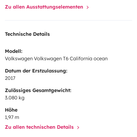
vous chercher à la gare.
Pack hiver et chauffage
Zu allen Ausstattungselementen
stationnaire efficace (au diesel)
Pour plus
d'informations, de photos n'hésitez pas à nous
contacter par mail, SMS, téléphone, réponse assuré et
Technische Details
rapide, nous vous ferons part de nos conseils et bons
plans.
Bon voyage
Linda et Radouan
Modell:
Volkswagen Volkswagen T6 California ocean
Datum der Erstzulassung:
2017
Zulässiges Gesamtgewicht:
3.080 kg
Höhe
1,97 m
Zu allen technischen Details