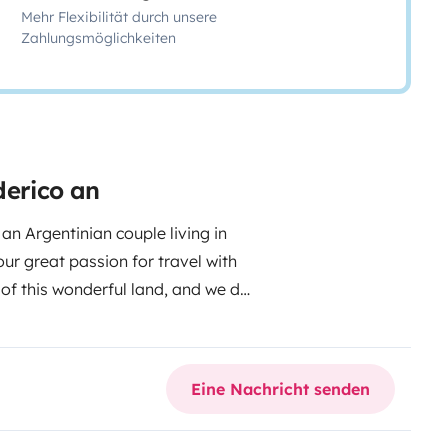
Mehr Flexibilität durch unsere
Zahlungsmöglichkeiten
derico an
an Argentinian couple living in
ur great passion for travel with
 of this wonderful land, and we do
earning about their stories and
xperience the thrill of
n from a hotel room.
That's why
Eine Nachricht senden
 chance to have a unique and
ps and ideas on where to go, what