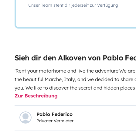
Unser Team steht dir jederzeit zur Verfügung
Sieh dir den Alkoven von Pablo Fe
'Rent your motorhome and live the adventure'
We are 
the beautiful Marche, Italy, and we decided to share o
you. We like to discover the secret and hidden places
Zur Beschreibung
it on board our camper.
We love meeting new people, l
sharing our travel experiences. We want everyone to e
discovering new places and seeing what can't be see
Pablo Federico
Privater Vermieter
we decided to rent our motorhome and offer you the
unforgettable experience. We are here to give you ti