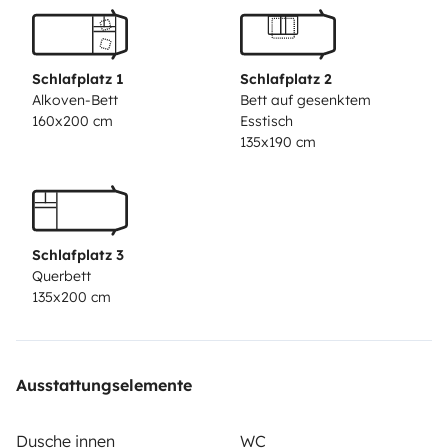
que evitan que entre la luz del sol y aisla parcialente
del ruido.
Ademas, la zona de mesa y sofas se puede
Schlafplatz 1
Schlafplatz 2
transformar en otra cama de matrimonio de forma
Alkoven-Bett
Bett auf gesenktem
160x200 cm
Esstisch
muy sencilla.
135x190 cm
Son tres ambientes con mucha amplitud. La zona de
mesa y sofas es muy comoda para hasta 6 personas.
Ademas, los asientos estan tapizados en piel de color
Schlafplatz 3
crema, lo que hace la autocaravana mucho mas
Querbett
moderna.
135x200 cm
Todas las ventanas son abatibles, disponen de
mosquiteras o se pueden cerrar de modo que no entre
Ausstattungselemente
la luz.
La puerta principal tambien dispone de mosquitera.
Dusche innen
WC