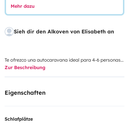
Mehr dazu
Sieh dir den Alkoven von Elisabeth an
Te ofrezco una autocaravana ideal para 4-6 personas!!
Zur Beschreibung
Somos una familia de 4 que la hemos cuidado con
mucho cariño.
Eigenschaften
El mobiliario es en 2 colores madera beteados.
Disponeis de 2 camas fijas de matrimonio; una de ellas
de 1,35 de anchura, la otra de 1,50.
Schlafplätze
Las dos camas fijas disponen de cortinas en color beix