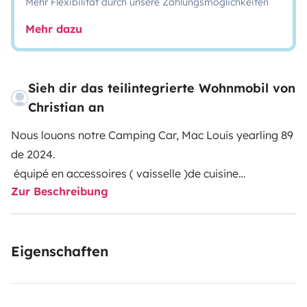
Mehr Flexibilität durch unsere Zahlungsmöglichkeiten
Mehr dazu
Sieh dir das teilintegrierte Wohnmobil von
Christian an
Nous louons notre Camping Car, Mac Louis yearling 89
de 2024.
équipé en accessoires ( vaisselle )de cuisine
Zur Beschreibung
Une chambre, comprenant un lit central équipée d’une
protection de matelas sans draps ni couvertures ainsi
que plusieurs placards de rangement et penderie
Eigenschaften
Un lit pavillon électrique, équipé d’une protection de
matelas sans draps ni couvertures
Un lit dinette sans draps ni couvertures