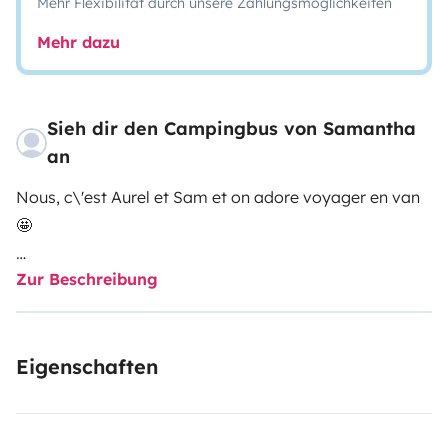
Mehr Flexibilität durch unsere Zahlungsmöglichkeiten
Mehr dazu
Sieh dir den Campingbus von Samantha
an
Nous, c\'est Aurel et Sam et on adore voyager en van
🤩
Zur Beschreibung
Pour notre plus grand bonheur, nous avons craqué
pour ce Ford Nugget Plus, et on ne regrette pas du tout
! Et parce qu\'on souhaite vous faire partager notre
Eigenschaften
passion, c\'est avec grand plaisir que nous vous le
confierons pour vos week-ends et vacances. 🌴🌈