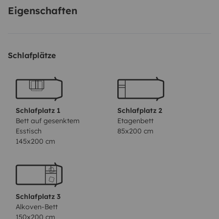
allow you to be independent in every move and to
Eigenschaften
enjoy your holiday without worrying about electricity
consumption. Three-way refrigerator and oven.
Webast, air conditioner and
Schlafplätze
Camping chairs, table, outdoor tarpaulin and barbecue
will be supplied.
On request bed linen and crockery.
Schlafplatz 1
Schlafplatz 2
Bett auf gesenktem
Etagenbett
Esstisch
85x200 cm
The camper must be returned clean in all its parts.
145x200 cm
Alternatively, with an addition of 50 euros, we will take
care of the final cleaning.
Chemical toilet cistern to be left clean at all times.
Schlafplatz 3
Alkoven-Bett
150x200 cm