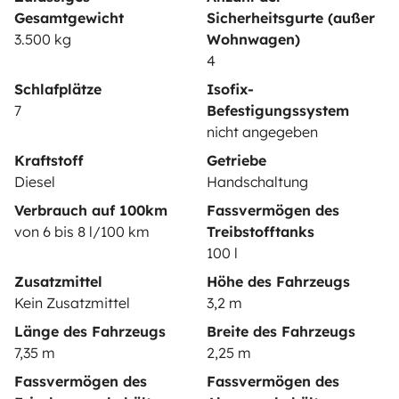
Mietversicherung
Gesamtgewicht
Sicherheitsgurte (außer
Mietpannenhilfe
3.500 kg
Wohnwagen)
4
Hilfe für Vermieter
Schlafplätze
Isofix-
7
Befestigungssystem
nicht angegeben
Kraftstoff
Getriebe
Sichere Zahlungsweisen
Ratenzahlung
Diesel
Handschaltung
Verbrauch auf 100km
Fassvermögen des
von 6 bis 8 l/100 km
Treibstofftanks
Herunterladen im
Verfügbar auf
100 l
App Store
Google Play
Zusatzmittel
Höhe des Fahrzeugs
Kein Zusatzmittel
3,2 m
Länge des Fahrzeugs
Breite des Fahrzeugs
Blog
Kontakt
Offene Stellen
AGB
7,35 m
2,25 m
Datenschutz
Cookies
Fassvermögen des
Fassvermögen des