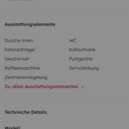
It will be delivered with a full tank of fuel which will
need to be refilled upon return.
Ausstattungselemente
No smoking inside.
Dusche innen
WC
Fahrradträger
Kühlschrank
Geschirrset
Putzgeräte
Kaffeemaschine
Servolenkung
Zentralverriegelung
Zu allen Ausstattungselementen
Technische Details
Modell: