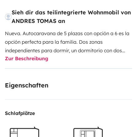
Sieh dir das teilintegrierte Wohnmobil von
ANDRES TOMAS an
Nueva. Autocaravana de 5 plazas con opción a 6 es la
opción perfecta para la familia. Dos zonas
independientes para dormir, un dormitorio con dos
Zur Beschreibung
camas y opción de una tercera y una cama basculante
de matrimonio en la zona del comedor la hacen
perfecta para que todos disfrutéis. No le falta detalle
Eigenschaften
en el equipamiento interior con amplias zonas de
almacenamiento, con ella disfrutaréis todos de
vuestras escapadas y vacaciones. Equipada con una
amplia cocina, nevera completa y dos amplios
Schlafplätze
compartimentos de estiba exteriores. Ideal si buscas
una autocaravana versátil y confortable.
No se
aceptan alquileres para festivales de música.