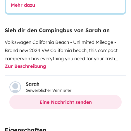
Mehr dazu
Sieh dir den Campingbus von Sarah an
Volkswagen California Beach - Unlimited Mileage -
Brand new 2024 VW California beach, this compact
campervan has everything you need for your Irish
Zur Beschreibung
adventure. Featuring a mini kitchen, outdoor tables
and chairs and 2 double beds.
The campervan is
AUTOMATIC transmission.
Vehicle pick up is between
Sarah
Gewerblicher Vermieter
2-4.30 and returns before 11.
The compact size makes
this campervan ideal for navigating the narrow Irish
Eine Nachricht senden
roads.
Security Deposit
Basic insurance is included in
the price, with an excess of €3,000, this can be paid
when you arrive and will be fully refunded once the
Eigenschaften