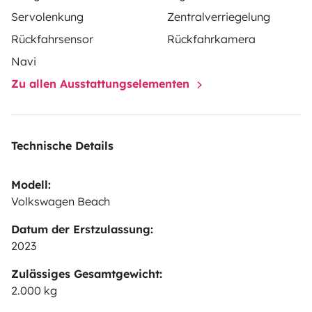
can be facilitated for a charge of €100.
Please note our
Servolenkung
Zentralverriegelung
offices are closed for Christmas & New Year, from 24th
Rückfahrsensor
Rückfahrkamera
December 2025 and will reopen 30th December 2025.
Vehicle's can be returned during these dates however
Navi
we cannot offer collections.
Zu allen Ausstattungselementen
Technische Details
Modell:
Volkswagen Beach
Datum der Erstzulassung:
2023
Zulässiges Gesamtgewicht:
2.000 kg