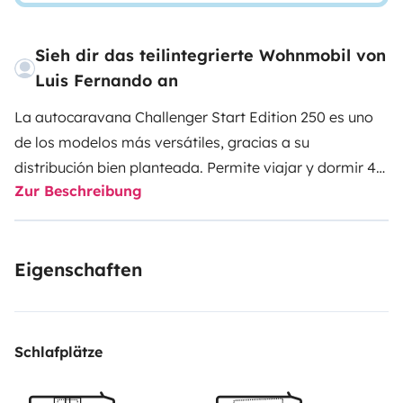
Sieh dir das teilintegrierte Wohnmobil von
Luis Fernando an
La autocaravana Challenger Start Edition 250 es uno
de los modelos más versátiles, gracias a su
distribución bien planteada. Permite viajar y dormir 4
Zur Beschreibung
personas cómodamente en dos camas dobles.
El baño
y la ducha están en estancias diferentes y separadas
de la zona de comedor mediante una puerta divisoria,
Eigenschaften
ofreciendo la intimidad necesaria para cambiarte o
ducharte con total discreción.
Cuenta con nevera de
gran tamaño con congelador, mosquiteras y
oscurecedores en todas las ventanas. También cuenta
Schlafplätze
con un amplio armario con perchero incluido.
El amplio
garaje permite guardar equipamiento, maletas e