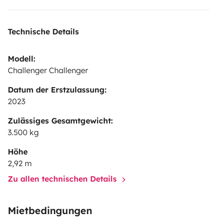
(15:00 pm, 15:30 pm, 16:00 pm, 16:30 pm, 17:00 pm) y
devolución (9:00 am, 9:30 am, 10:00 am, 10:30 am,
Technische Details
11:00 am, 11:30 am) del alquiler contratado. Cualquier
entrega o recepción fuera de este horario pagará un
Modell:
suplemento de 30 euros + IVA por cada hora de
Challenger Challenger
exceso.
Datum der Erstzulassung:
2023
Zulässiges Gesamtgewicht:
3.500 kg
Höhe
2,92 m
Zu allen technischen Details
Mietbedingungen