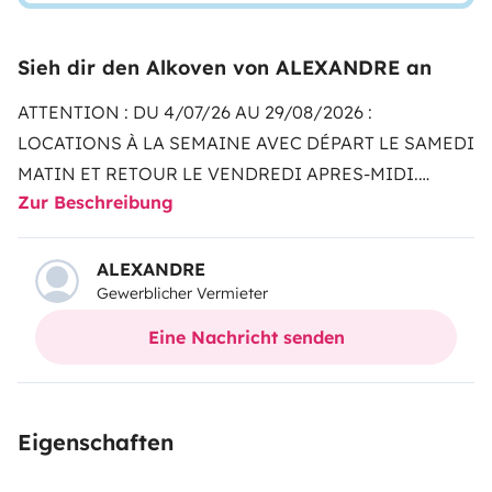
Sieh dir den Alkoven von ALEXANDRE an
ATTENTION : DU 4/07/26 AU 29/08/2026 :
LOCATIONS À LA SEMAINE AVEC DÉPART LE SAMEDI
MATIN ET RETOUR LE VENDREDI APRES-MIDI.
Zur Beschreibung
ACCÈS DEPUIS PARIS :
Notre agence de location se
situe à environ 1h00 de la gare Paris Nord si vous
arrivez à l gare de Longueau, ou à environ 1h30 si vous
ALEXANDRE
Gewerblicher Vermieter
arrivez à la gare de Moreuil.
Bon à savoir : Je viendrais
vous chercher gratuitement à l'une ou l'autre de ces
Eine Nachricht senden
gares pour faciliter votre arrivée.
HORAIRES
D'OUVERTURE :
LUN-VEN : 9H30/18H00
SAM :
9H30/12H30
JOURS FÉRIES SUR RDV :
Eigenschaften
SUPPLÉMENT 50€
PRÉCAUTION IMPÉRATIVE AVANT
LE DÉPART :
FAITES LE NÉCESSAIRE AVANT LE JOUR