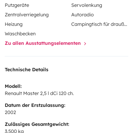
Putzgeräte
Servolenkung
Zentralverriegelung
Autoradio
Damien
Heizung
Campingtisch für draußen
Waschbecken
Zu allen Ausstattungselementen
Technische Details
Modell:
Renault Master 2,5 l dCi 120 ch.
Datum der Erstzulassung:
2002
Zulässiges Gesamtgewicht:
3.500 kg