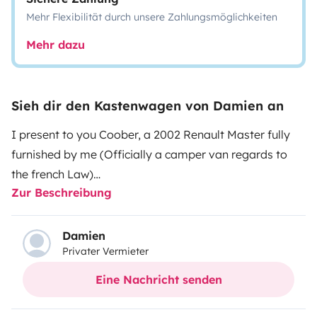
Mehr Flexibilität durch unsere Zahlungsmöglichkeiten
Mehr dazu
Sieh dir den Kastenwagen von Damien an
I present to you Coober, a 2002 Renault Master fully
furnished by me (Officially a camper van regards to
the french Law)
Zur Beschreibung
Coober may be old but he is very robust. Its interior
entirely made of wood gives it a rustic charm that I
Damien
Privater Vermieter
sought to give it during its development.
Coober has everything you need to travel !
Eine Nachricht senden
Energetically, he is completely autonomous thanks to