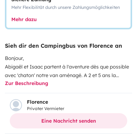
Mehr Flexibilität durch unsere Zahlungsmöglichkeiten
Mehr dazu
Sieh dir den Campingbus von Florence an
Bonjour,
Abigaël et Isaac partent à l'aventure dès que possible
avec 'chaton' notre van aménagé. A 2 et 5 ans la
Zur Beschreibung
liberté, la nature, la découverte, le voyage mais aussi
le partage du quotidien nous font grandir.
Chaton est fait pour se balader et se poser là où l'envie
Florence
Privater Vermieter
nous amène...
Tout est prévu comme pour nous (condiments, draps,
Eine Nachricht senden
lumière, nécessaire en cas de besoin, jeux...). On
s'appelle et on échange sur vos besoins.