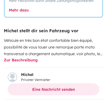
Mehr Flexibilität durch unsere Zahlungsmöglichkeiten
Mehr dazu
Michel stellt dir sein Fahrzeug vor
Véhicule en très bon état confortable bien équipé,
possibilité de vous louer une remorque porte moto
transversal a chargement automatique: voir photo, le
Zur Beschreibung
véhicule est basé dans le sud près de Perpignan idéal
pour escapade dans le sud de la France, les Pyrénées
ou en Espagne.
Michel
Privater Vermieter
Eine Nachricht senden