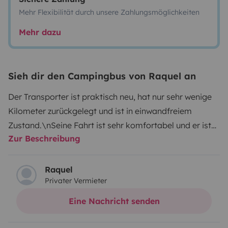
Mehr Flexibilität durch unsere Zahlungsmöglichkeiten
Mehr dazu
Sieh dir den Campingbus von Raquel an
Der Transporter ist praktisch neu, hat nur sehr wenige
Kilometer zurückgelegt und ist in einwandfreiem
Zustand.\nSeine Fahrt ist sehr komfortabel und er ist
Zur Beschreibung
mit der gesamten nötigen Ausrüstung ausgestattet,
um dort zu bleiben.\nEs verfügt über eine voll
ausgestattete Küche, Bad, Dusche, Warmwasser und
Raquel
Privater Vermieter
alle Annehmlichkeiten.\nSie bieten Platz für Reisen und
Schlaf für bis zu vier Personen und bieten Ihnen die
Eine Nachricht senden
Möglichkeit, beide Betten entsprechend Ihren
Bedürfnissen herauszunehmen und