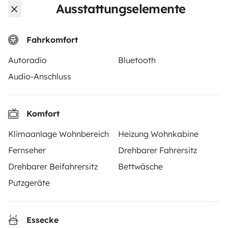
Ausstattungselemente
Fahrkomfort
Autoradio
Bluetooth
Ab
Audio-Anschluss
Buchen
80 €
/Tag
Komfort
Klimaanlage Wohnbereich
Heizung Wohnkabine
Fernseher
Drehbarer Fahrersitz
Yescapa ist eine Plattform, die das Mieten von
Wohnmobilen und Campern zwischen Privatpersonen
Drehbarer Beifahrersitz
Bettwäsche
einfach und sicher macht. Wir agieren als Vermittler
Putzgeräte
und bieten eine schlüsselfertige Lösung für Menschen,
die Wohnmobile von privat mieten möchten.
Essecke