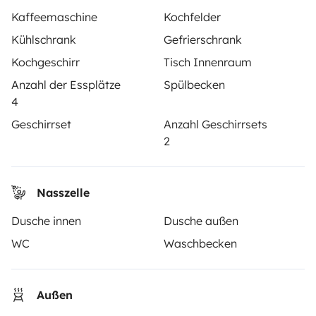
Note 4.55/5 von 208 Kundenbewertungen auf Trusted
Kaffeemaschine
Kochfelder
Shops
Kühlschrank
Gefrierschrank
Kochgeschirr
Tisch Innenraum
Instagram
X
Pinterest
Facebook
Anzahl der Essplätze
Spülbecken
4
WOHNMOBIL MIETEN
Geschirrset
Anzahl Geschirrsets
2
Wie funktionierts?
Wohnmobil mieten
Nasszelle
Deine ersten Schritte mit dem Wohnmobil
Dusche innen
Dusche außen
Die Bewertungen unserer User
WC
Waschbecken
Hilfe für Mieter
Außen