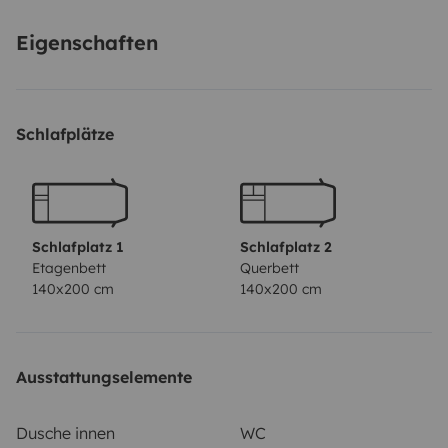
auszutauschen.\nZusätzlich zur Ausstattung des Vans
Eigenschaften
verfügt er auch über ein Paddle-Surf, Tische und Stühle
im Freien, ein Feuer zum Kochen im Freien, einen
Sonnenschirm...
Schlafplätze
Schlafplatz 1
Schlafplatz 2
Etagenbett
Querbett
140x200 cm
140x200 cm
Ausstattungselemente
Dusche innen
WC