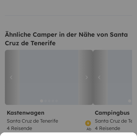
Ähnliche Camper in der Nähe von Santa
Cruz de Tenerife
Kastenwagen
Campingbus
Santa Cruz de Tenerife
Santa Cruz de Tene
4 Reisende
4 Reisende
Ab
5,0
80 €
4,5
Best Owner
Best Owner