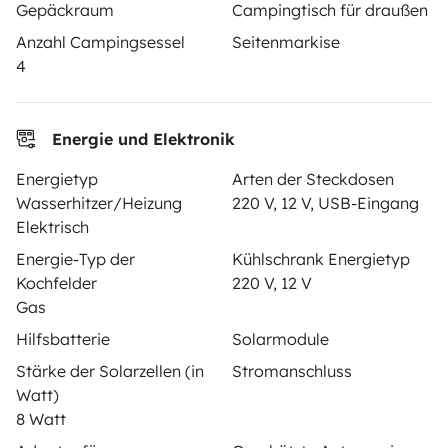
VERMIETER
Gepäckraum
Campingtisch für draußen
Anzahl Campingsessel
Seitenmarkise
Wohnmobil vermieten
4
Mietvertrag
Mietversicherung
Energie und Elektronik
Mietpannenhilfe
Energietyp
Arten der Steckdosen
Wasserhitzer/Heizung
220 V, 12 V, USB-Eingang
Hilfe für Vermieter
Elektrisch
Energie-Typ der
Kühlschrank Energietyp
Kochfelder
220 V, 12 V
Gas
Sichere Zahlungsweisen
Ratenzahlung
Hilfsbatterie
Solarmodule
Stärke der Solarzellen (in
Stromanschluss
Watt)
Herunterladen im
Verfügbar auf
8 Watt
App Store
Google Play