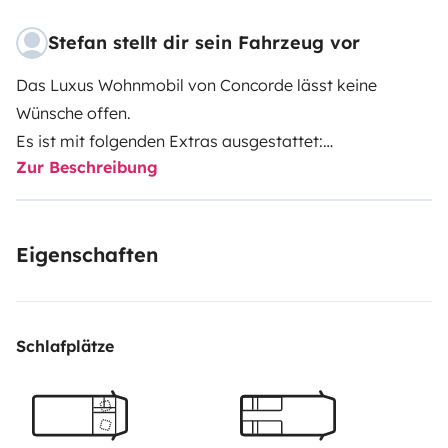
Stefan stellt dir sein Fahrzeug vor
Das Luxus Wohnmobil von Concorde lässt keine
Wünsche offen.
Es ist mit folgenden Extras ausgestattet:
Zur Beschreibung
- Spülmaschine
- Zentralstaubsauger
- Hubstützanlage
Eigenschaften
- 350 Liter Frischwassertank
- 200 Liter Abwassertank
- 150 Liter Fäkalientank
- TV im Schlafzimmer
Schlafplätze
- TV im Wohnbereich
- SAT Anlage vollautomatisch
- AHK 2500kg