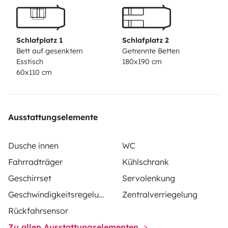
au gaz, porte vélos sur attache remorque pour 2 vélos
électriques. Toutes les fenêtres avec volets. Grace aux
panneau solaire le Van dispose d'une autonomie de 2-3
Schlafplatz 1
Schlafplatz 2
jours.
Pendant votre séjour vous pouvez laisser votre
Bett auf gesenktem
Getrennte Betten
Esstisch
180x190 cm
voiture sur le parking du Van.
60x110 cm
Ausstattungselemente
Dusche innen
WC
Fahrradträger
Kühlschrank
Geschirrset
Servolenkung
Geschwindigkeitsregelung
Zentralverriegelung
Rückfahrsensor
Zu allen Ausstattungselementen