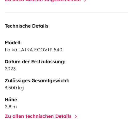
latérale et toutes fenêtres fourgon
Vous pouvez laisser
votre véhicule chez nous (parking clôt)
N'hésitez pas à
nous contacter pour plus de
Technische Details
renseignements.
Fourgonnement,
Pierre et Pauline
Modell:
Laika LAIKA ECOVIP 540
Datum der Erstzulassung:
2023
Zulässiges Gesamtgewicht:
3.500 kg
Höhe
2,8 m
Zu allen technischen Details