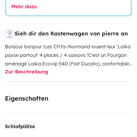
Mehr dazu
Sieh dir den Kastenwagen von pierre an
Bonjour bonjour !
Les Ch'tis-Normand louent leur 'Laika
passe partout' 4 places / 4 saisons !
C'est un Fourgon
aménagé Laika Ecovip 540 (Fiat Ducato), confortable
Zur Beschreibung
et facile à prendre en main, il permet de se garer
n'importe où grâce à sa longueur compacte de 5m40
!
Sa conduite est agréable grâce à la direction assistée,
Eigenschaften
au régulateur de vitesse, au limitateur de vitesse, au
confort du siège conducteur et à son récepteur
multimédia tactile : caméra de recul, un autoradio dont
radio DAB +, connectivité avec téléphone portable,
Schlafplätze
AndroidAuto ou Apple CarPlay (USB, bluetooth, A/V),