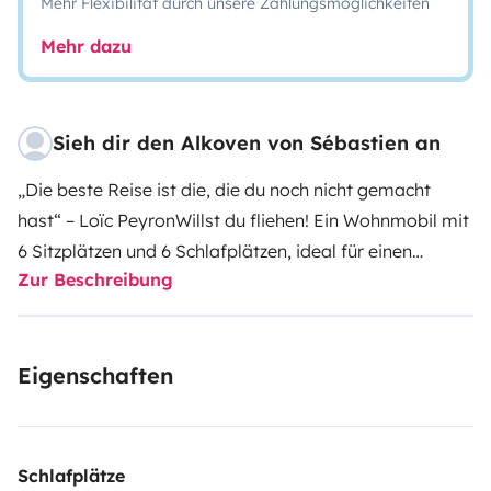
Mehr Flexibilität durch unsere Zahlungsmöglichkeiten
Mehr dazu
Sieh dir den Alkoven von Sébastien an
„Die beste Reise ist die, die du noch nicht gemacht
hast“ – Loïc Peyron
Willst du fliehen! Ein Wohnmobil mit
6 Sitzplätzen und 6 Schlafplätzen, ideal für einen
Zur Beschreibung
Familienurlaub, auch mit Freunden.
Hoher Fahrkomfort
bei gleichzeitiger Geräumigkeit und übersichtlicher
Innen- und Außenaufteilung.
Begeben Sie sich auf ein
Eigenschaften
Abenteuer mit dem gleichen Komfort wie zu Hause!
Sie
werden genauso gut zu Hause sein, aber mit 4 Rädern,
um ans Meer, in die Berge oder überall in Europa zu
reisen.
Es ist mit allem ausgestattet, was Sie sich zum
Schlafplätze