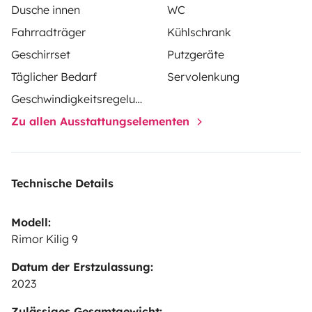
15 Euro für Badezimmerwäsche.
Dusche innen
WC
35 Euro Reinigungsgebühr, wenn das Fahrzeug nicht im
Fahrradträger
Kühlschrank
gleichen Zustand zurückgegeben wird, in dem es es
Geschirrset
Putzgeräte
verlassen hat.
Täglicher Bedarf
Servolenkung
Geschwindigkeitsregelung
Zu allen Ausstattungselementen
Technische Details
Modell:
Rimor Kilig 9
Datum der Erstzulassung:
2023
Zulässiges Gesamtgewicht: